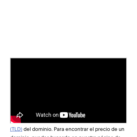
Comprar dominios de
Squarespace
Puedes
registrar nombres de dominio
con
Squarespace, tanto si tienes un sitio web de
Squarespace como si no. El precio de los
dominios depende del
dominio de nivel superior
(TLD)
del dominio. Para encontrar el precio de un