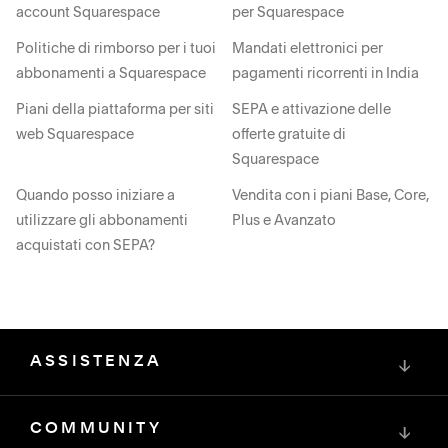
account Squarespace
per Squarespace
Politiche di rimborso per i tuoi
Mandati elettronici per
abbonamenti a Squarespace
pagamenti ricorrenti in India
Piani della piattaforma per siti
SEPA e attivazione delle
web Squarespace
offerte gratuite di
Squarespace
Quando posso iniziare a
Vendita con i piani Base, Core,
utilizzare gli abbonamenti
Plus e Avanzato
acquistati con SEPA?
ASSISTENZA
↓
COMMUNITY
↓