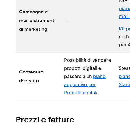
Stess
pian
Campagne e-
mail
--
mail e strumenti
Kit 
di marketing
nell
per 
Possibilità di vendere
prodotti digitali e
Stess
Contenuto
passare a un
piano
piano
riservato
aggiuntivo per
Start
Prodotti digitali
.
Prezzi e fatture