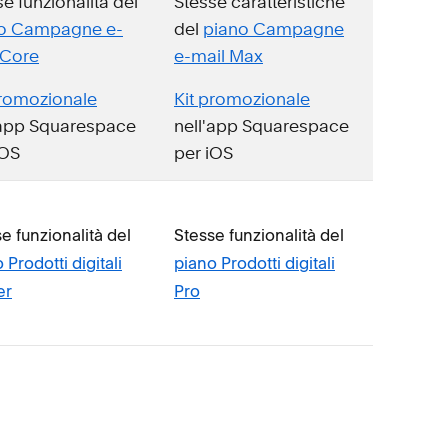
e funzionalità del
Stesse caratteristiche
o Campagne e-
del
piano Campagne
 Core
e-mail Max
promozionale
Kit promozionale
'app Squarespace
nell'app Squarespace
iOS
per iOS
e funzionalità del
Stesse funzionalità del
 Prodotti digitali
piano Prodotti digitali
er
Pro