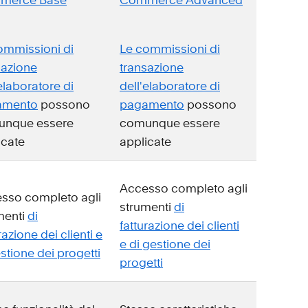
merce Base
Commerce Advanced
ommissioni di
Le commissioni di
sazione
transazione
elaboratore di
dell'elaboratore di
amento
possono
pagamento
possono
nque essere
comunque essere
icate
applicate
Accesso completo agli
sso completo agli
strumenti
di
menti
di
fatturazione dei clienti
razione dei clienti e
e di gestione dei
stione dei progetti
progetti