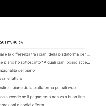
 QUESTA GUIDA
Qual è la differenza tra i piani della piattaforma per siti web e i piani di abbonamento individuali?
Che piano ho sottoscritto? A quali piani posso accedere?
nzionalità del piano
ezzi e fatture
stire il piano della piattaforma per siti web
sa succede se il pagamento non va a buon fine
omozioni e codici offerta