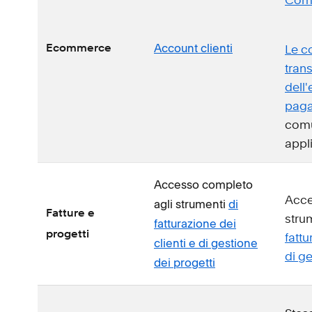
Com
Account clienti
Ecommerce
Le c
tran
dell'
pag
comu
appl
Accesso completo
Acce
agli strumenti
di
Fatture e
stru
fatturazione dei
progetti
fattu
clienti e di gestione
di ge
dei progetti