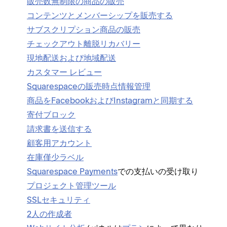
販売数無制限の商品の販売
す⁠⁠
コンテンツとメンバ⁠⁠⁠ーシ⁠⁠⁠ップを販売する
サ
サブスクリプシ⁠⁠⁠ョン商品の販売
パ
チ⁠⁠⁠ェ⁠⁠⁠ックアウト離脱リカバリ⁠⁠⁠ー
カ
現地配送および地域配送
ど⁠⁠
カスタマ⁠⁠⁠ー レビ⁠⁠⁠ュ⁠⁠⁠ー
M
Squarespaceの販売時点情報管理
G
商品をFacebookおよびInstagramと同期する
寄付ブロ⁠⁠⁠ック
請求書を送信する
顧客用アカウント
在庫僅少ラベル
プ
Squarespace Payments
での支払いの受け取り
プロジ⁠⁠⁠ェクト管理ツ⁠⁠⁠ール
SSLセキ⁠⁠⁠ュリテ⁠⁠⁠ィ
2人の作成者
C