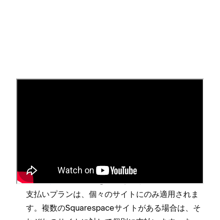
始める前に
お客様に最適な形で機能をグル⁠ープ化するため
に⁠、プランの提供内容が変更されることがありま
す⁠。このペ⁠ージのプランは⁠、
現在のオプシ⁠ョン
を
反映しています⁠。旧プランの詳細については⁠、
「⁠
旧支払いプラン
⁠」をご覧ください⁠。
支払いプランは⁠、個⁠々のサイトにのみ適用されま
す⁠。複数のSquarespaceサイトがある場合は⁠、そ