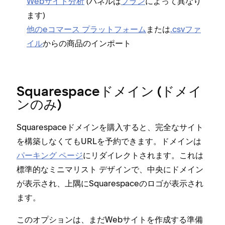
Webサイト分析
(⁠⁠⁠パネルは
プラン
によ⁠⁠⁠って異なり
コ
ます⁠⁠⁠)
レ
他のeコマ⁠⁠⁠ース プラ⁠⁠⁠ットフ⁠⁠⁠ォ⁠⁠⁠ーム
または
⁠⁠⁠.csvフ⁠⁠⁠ァ
コ
イル
からの商品のインポ⁠⁠⁠ート
開
F
Z
Squarespaceドメイン (⁠ドメイ
ンのみ⁠)
Squarespaceドメインを購入すると⁠、完全なサイト
を構築しなくてもURLを予約できます⁠。ドメインは
パ⁠ーキング ペ⁠ージ
にリダイレクトされます⁠。これは
標準的なミニマリスト デザインで⁠、中央にドメイン
が表示され⁠、上隅にSquarespaceのロゴが表示され
ます⁠。
このオプシ⁠ョンは⁠、まだWebサイトを作成する準備