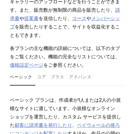
ギ⁠ャラリ⁠ーのア⁠ップロ⁠ードなどを行うことができま
す⁠。また⁠、販売数が無制限の商品を販売したり⁠、
請
求書
や
提案書
を送信したり⁠、
コ⁠ース
や
メンバ⁠ーシ⁠ッ
プ
を販売したりすることで⁠、サイトを収益化するこ
ともできます⁠。
各プランの主な機能の詳細については⁠、以下のタブ
をご覧ください⁠。機能の完全なリストについては⁠、
価格設定ペ⁠ージ
をご参照ください⁠。
ベーシック
コア
プラス
アドバンス
ベ⁠⁠⁠ーシ⁠⁠⁠ック プランは⁠⁠⁠、作成者が1人または2人の小規
より
模なサイトに適しています⁠⁠⁠。小規模なオンライン
選択
シ⁠⁠⁠ョ⁠⁠⁠ップを運営したり⁠⁠⁠、カスタム サ⁠⁠⁠ービスを提供し
スタム 
た
顧客に請求書を発行したり
⁠⁠⁠、
ペイウ⁠⁠⁠ォ⁠⁠⁠ールの後ろ
込み
にコンテンツを配置したり
するほか⁠⁠⁠、作品の公開や
富な