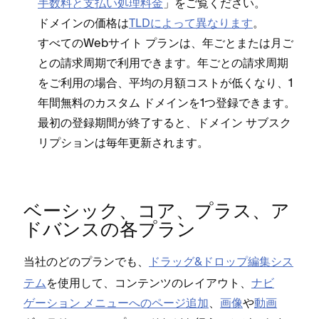
手数料と支払い処理料金
⁠」をご覧ください⁠。
ドメインの価格は
TLDによ⁠って異なります
⁠。
すべてのWebサイト プランは⁠、年ごとまたは月ご
との請求周期で利用できます⁠。年ごとの請求周期
をご利用の場合⁠、平均の月額コストが低くなり⁠、1
年間無料のカスタム ドメインを1つ登録できます⁠。
最初の登録期間が終了すると⁠、ドメイン サブスク
リプシ⁠ョンは毎年更新されます⁠。
ベ⁠ーシ⁠ック⁠、コア⁠、プラス⁠、ア
ドバンスの各プラン
当社のどのプランでも⁠、
ドラ⁠ッグ&ドロ⁠ップ編集シス
テム
を使用して⁠、コンテンツのレイアウト⁠、
ナビ
ゲ⁠ーシ⁠ョン メニ⁠ュ⁠ーへのペ⁠ージ追加
⁠、
画像
や
動画