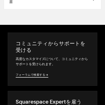
書
コミ⁠ュニテ⁠ィからサポ⁠ートを
受ける
高度なカスタマイズについて⁠、コミ⁠ュニテ⁠ィから
サポ⁠ートを受けられます⁠。
フ⁠ォ⁠ーラムで検索する
→
→
Squarespace Expertを雇う