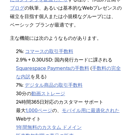
ブログ
の執筆⁠⁠⁠、あるいは基本的なWebプレゼンスの
チ⁠
確立を目指す個人または小規模なグル⁠⁠⁠ープには⁠⁠⁠、
頃な
ベ⁠⁠⁠ーシ⁠⁠⁠ック プランが最適です⁠⁠⁠。
ベ⁠
主な機能には次のようなものがあります⁠⁠⁠。
能を
2⁠⁠⁠%⁠⁠⁠:
コマ⁠⁠⁠ースの取引手数料
コ
2⁠⁠⁠.9⁠⁠⁠% + 0⁠⁠⁠.30USD⁠⁠⁠: 国内発行カ⁠⁠⁠ードに課される
2⁠
Squarespace Paymentsの手数料
(⁠⁠⁠
手数料の完全
S
な内訳
を見る⁠⁠⁠)
7⁠⁠⁠%⁠⁠⁠:
デジタル商品の取引手数料
5⁠⁠
30分の
動画ストレ⁠⁠⁠ージ
24時間365日対応のカスタマ⁠⁠⁠ー サポ⁠⁠⁠ート
G
最大
1⁠⁠⁠,000ペ⁠⁠⁠ージ
の⁠⁠⁠、
モバイル用に最適化された
最
Webサイト
お
1年間無料のカスタム ドメイン
コ