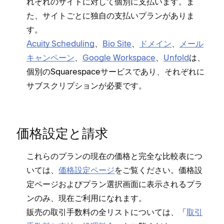
れぞれのサイトに対して個別に支払います⁠。ま
た⁠、サイトごとに独自の支払いプランがありま
す⁠。
Acuity Scheduling
⁠、
Bio Site
⁠、
ドメイン
⁠、
メ⁠ール
キ⁠ャンペ⁠ーン
⁠、
Google Workspace
⁠、
Unfold
は⁠、
個別のSquarespaceサ⁠ービスであり⁠、それぞれに
サブスクリプシ⁠ョンが必要です⁠。
価格設定と請求
これらのプランの現在の価格と完全な比較表につ
いては⁠、
価格設定ペ⁠ージ
をご覧ください⁠。価格設
定ペ⁠ージおよびプラン選択画面に表示されるプラ
ンのみ⁠、現在ご利用になれます⁠。
販売の取引手数料の全リストについては⁠、「⁠
取引