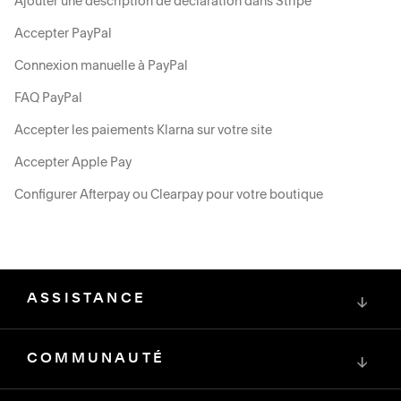
Ajouter une description de déclaration dans Stripe
Accepter PayPal
Connexion manuelle à PayPal
FAQ PayPal
Accepter les paiements Klarna sur votre site
Accepter Apple Pay
Configurer Afterpay ou Clearpay pour votre boutique
ASSISTANCE
↓
COMMUNAUTÉ
↓