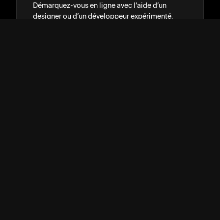
Démarquez-vous en ligne avec l’aide d’un
designer ou d’un développeur expérimenté.
RECEVOIR DES RECOMMANDATIONS
→
→
ASSISTANCE
↓
COMMUNAUTÉ
↓
DÉVELOPPEURS
↓
RESSOURCES