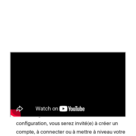
Avant de commencer
Pour accepter les paiements par PayPal, vous
devez disposer d’un compte PayPal Business.
Si vous disposez déjà d’un compte PayPal
personnel, vous pouvez passer à un compte
Business gratuitement. Au cours de la
configuration, vous serez invité(e) à créer un
compte, à connecter ou à mettre à niveau votre