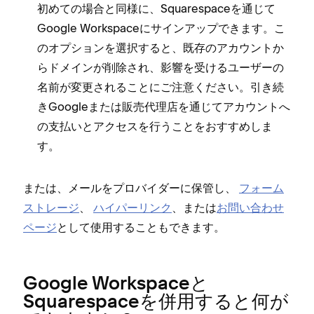
初めての場合と同様に⁠、Squarespaceを通じて
Google Workspaceにサインア⁠ップできます⁠。こ
のオプシ⁠ョンを選択すると⁠、既存のアカウントか
らドメインが削除され⁠、影響を受けるユ⁠ーザ⁠ーの
名前が変更されることにご注意ください⁠。引き続
きGoogleまたは販売代理店を通じてアカウントへ
の支払いとアクセスを行うことをおすすめしま
す⁠。
または⁠、メ⁠ールをプロバイダ⁠ーに保管し⁠、
フ⁠ォ⁠ーム
ストレ⁠ージ
⁠、
ハイパ⁠ーリンク
⁠、または
お問い合わせ
ペ⁠ージ
として使用することもできます⁠。
Google Workspaceと
Squarespaceを併用すると何が