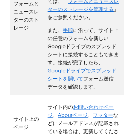
ては⁠、「⁠
フ⁠ォ⁠ームとニ⁠ュ⁠ースレ
フ⁠ォ⁠ームと
タ⁠ーのストレ⁠ージを管理する
⁠」
ニ⁠ュ⁠ースレ
をご参照ください⁠。
タ⁠ーのスト
レ⁠ージ
また⁠、
手順
に沿⁠って⁠、サイト上
の任意のフ⁠ォ⁠ームを新しい
Googleドライブのスプレ⁠ッド
シ⁠ートに接続することもできま
す⁠。接続が完了したら⁠、
Googleドライブでスプレ⁠ッド
シ⁠ートを開いて
フ⁠ォ⁠ーム送信
デ⁠ータを確認します⁠。
サイト内の
お問い合わせペ⁠ー
ジ
⁠、
Aboutペ⁠ージ
⁠、
フ⁠ッタ⁠ー
な
サイト上の
どにメ⁠ールアドレスが記載され
ペ⁠ージ
ている場合は⁠、更新してくださ