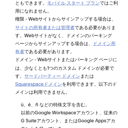
ともできます⁠。
モバイル スタ⁠ート プラン
ではご利
用になれません⁠。
- Webサイトからサインア⁠ップする場合は⁠、
権限
サイトの所有者または管理者
である必要がありま
す⁠。Webサイトがなく⁠、ドメインのパ⁠ーキング
ペ⁠ージからサインア⁠ップする場合は⁠、
ドメイン所
有者
である必要があります⁠。
- Webサイトまたはパ⁠ーキング ペ⁠ージに
ドメイン
は⁠、少なくとも1つのカスタム ドメインが必要で
す⁠。
サ⁠ードパ⁠ーテ⁠ィ⁠ー ドメイン
または
Squarespaceドメイン
を利用できます⁠。以下のド
メインは利用できません⁠。
ü⁠、é⁠、ñ などの特殊文字を含む⁠。
以前のGoogle Workspaceアカウント⁠、従来の
G Suiteアカウント⁠、またはGoogle Appsアカ