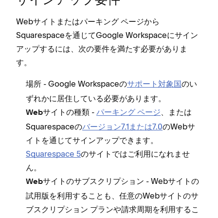
サインア⁠ップ要件
Webサイトまたはパ⁠ーキング ペ⁠ージから
Squarespaceを通じてGoogle Workspaceにサイン
ア⁠ップするには⁠、次の要件を満たす必要がありま
す⁠。
- Google Workspaceの
サポ⁠ート対象国
のい
場所
ずれかに居住している必要があります⁠。
-
パ⁠ーキング ペ⁠ージ
⁠、または
Webサイトの種類
Squarespaceの
バ⁠ージ⁠ョン7⁠.1または7⁠.0
のWebサ
イトを通じてサインア⁠ップできます⁠。
Squarespace 5
のサイトではご利用になれませ
ん⁠。
- Webサイトの
Webサイトのサブスクリプシ⁠ョン
試用版を利用することも⁠、任意のWebサイトのサ
ブスクリプシ⁠ョン プランや請求周期を利用するこ