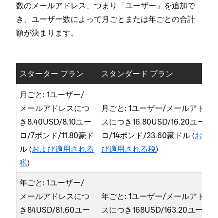
数のメ⁠ールアドレス⁠、つまり「⁠ユ⁠ーザ⁠ー⁠」を追加で
き⁠、ユ⁠ーザ⁠ー数によ⁠って月ごとまたは年ごとの合計
額が決まります⁠。
スタ⁠ータ⁠ー プラン
スタンダ⁠ード プラン
月ごと⁠: 1ユ⁠ーザ⁠ー/
メ⁠ールアドレスにつ
月ごと⁠: 1ユ⁠ーザ⁠ー/メ⁠ールアドレ
き8⁠.40USD/8⁠.10ユ⁠ー
スにつき16⁠.80USD/16⁠.20ユ⁠ー
ロ/7ポンド/11⁠.80豪ド
ロ/14ポンド/23⁠.60豪ドル (⁠
およ
ル (⁠
および適用される
び適用される税
⁠)
税
⁠)
年ごと⁠: 1ユ⁠ーザ⁠ー/
メ⁠ールアドレスにつ
年ごと⁠: 1ユ⁠ーザ⁠ー/メ⁠ールアドレ
き84USD/81⁠.60ユ⁠ー
スにつき168USD/163⁠.20ユ⁠ー