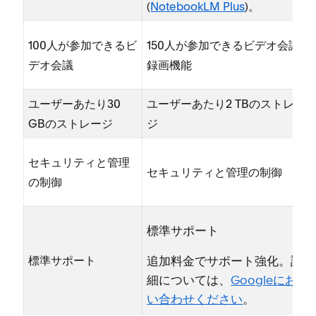
(⁠
NotebookLM Plus
⁠)⁠。
100人が参加できるビ
150人が参加できるビデオ会議と
デオ会議
録画機能
ユ⁠ーザ⁠ーあたり30
ユ⁠ーザ⁠ーあたり2 TBのストレ⁠ー
GBのストレ⁠ージ
ジ
セキ⁠ュリテ⁠ィと管理
セキ⁠ュリテ⁠ィと管理の制御
の制御
標準サポ⁠ート
標準サポ⁠ート
追加料金でサポ⁠ート強化⁠。詳
細については⁠、
Googleにお問
い合わせください
⁠。