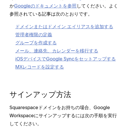
か
Googleのドキ⁠ュメントを参照
してください⁠。よく
参照されている記事は次のとおりです⁠。
ドメインまたはドメイン エイリアスを追加する
管理者権限の定義
グル⁠ープを作成する
メ⁠ール⁠、連絡先⁠、カレンダ⁠ーを移行する
iOSデバイスでGoogle Syncをセ⁠ットア⁠ップする
MXレコ⁠ードを設定する
サインア⁠ップ方法
Squarespaceドメインをお持ちの場合⁠、Google
Workspaceにサインア⁠ップするには次の手順を実行
してください⁠。