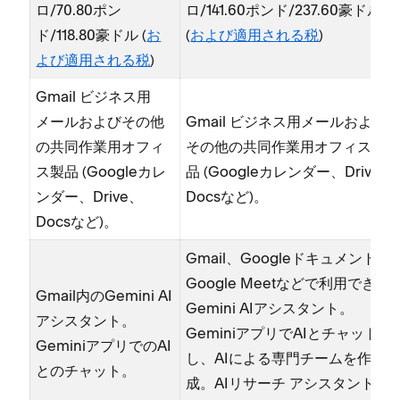
ロ/70⁠.80ポン
ロ/141⁠.60ポンド/237⁠.60豪ドル
ド/118⁠.80豪ドル (⁠
お
(⁠
および適用される税
⁠)
よび適用される税
⁠)
Gmail ビジネス用
メ⁠ールおよびその他
Gmail ビジネス用メ⁠ールおよび
の共同作業用オフ⁠ィ
その他の共同作業用オフ⁠ィス製
ス製品 (⁠Googleカレ
品 (⁠Googleカレンダ⁠ー⁠、Drive⁠、
ンダ⁠ー⁠、Drive⁠、
Docsなど⁠)⁠。
Docsなど⁠)⁠。
Gmail⁠、Googleドキ⁠ュメント⁠、
Google Meetなどで利用できる
Gmail内のGemini AI
Gemini AIアシスタント⁠。
アシスタント⁠。
GeminiアプリでAIとチ⁠ャ⁠ット
GeminiアプリでのAI
し⁠、AIによる専門チ⁠ームを作
とのチ⁠ャ⁠ット⁠。
成⁠。AIリサ⁠ーチ アシスタント