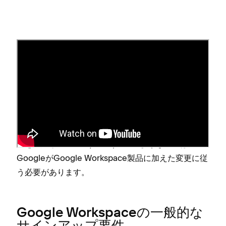
始める前に
SquarespaceはGoogle Workspaceの販売代理店で
あるため⁠、お客様はSquarespaceサイトを通じて
Google Workspaceにサインア⁠ップ
⁠、または
ドメイ
ンの購入
ができます⁠。Google Workspaceアカウン
トを再販しているSquarespaceのような企業は⁠、
GoogleがGoogle Workspace製品に加えた変更に従
う必要があります⁠。
Google Workspaceの一般的な