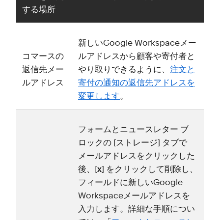
する場所
新しいGoogle Workspaceメ⁠ー
コマ⁠ースの
ルアドレスから顧客や寄付者と
返信先メ⁠ー
やり取りできるように⁠、
注文と
ルアドレス
寄付の通知の返信先アドレスを
変更します
⁠。
フ⁠ォ⁠ームとニ⁠ュ⁠ースレタ⁠ー ブ
ロ⁠ックの [⁠
ストレ⁠ージ
⁠] タブで
メ⁠ールアドレスをクリ⁠ックした
後⁠、[⁠
x
⁠] をクリ⁠ックして削除し⁠、
フ⁠ィ⁠ールドに新しいGoogle
Workspaceメ⁠ールアドレスを
入力します⁠。詳細な手順につい