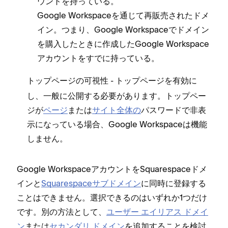
ウントを持⁠っている⁠。
Google Workspaceを通じて再販売されたドメ
イン⁠。つまり⁠、Google Workspaceでドメイン
を購入したときに作成したGoogle Workspace
アカウントをすでに持⁠っている⁠。
- ト⁠ップペ⁠ージを有効に
ト⁠ップペ⁠ージの可視性
し⁠、一般に公開する必要があります⁠。ト⁠ップペ⁠ー
ジが
ペ⁠ージ
または
サイト全体の
パスワ⁠ードで非表
示にな⁠っている場合⁠、Google Workspaceは機能
しません⁠。
Google WorkspaceアカウントをSquarespaceドメ
インと
Squarespaceサブドメイン
に同時に登録する
ことはできません⁠。選択できるのはいずれか1つだけ
です⁠。別の方法として⁠、
ユ⁠ーザ⁠ー エイリアス ドメイ
ン
または
セカンダリ ドメイン
を追加することを検討