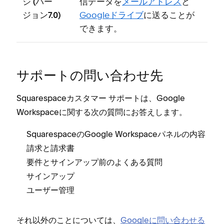
ジ (⁠バ⁠ー
信デ⁠ータを
メ⁠ールアドレス
と
ジ⁠ョン7⁠.0⁠)
Googleドライブ
に送ることが
できます⁠。
サポ⁠ートの問い合わせ先
Squarespaceカスタマ⁠ー サポ⁠ートは⁠、Google
Workspaceに関する次の質問にお答えします⁠。
SquarespaceのGoogle Workspaceパネルの内容
請求と請求書
要件とサインア⁠ップ前のよくある質問
サインア⁠ップ
ユ⁠ーザ⁠ー管理
それ以外のことについては⁠、
Googleに問い合わせる