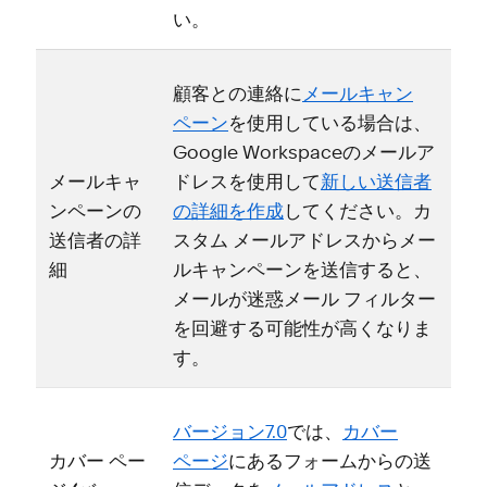
い⁠。
顧客との連絡に
メ⁠ールキ⁠ャン
ペ⁠ーン
を使用している場合は⁠、
Google Workspaceのメ⁠ールア
メ⁠ールキ⁠ャ
ドレスを使用して
新しい送信者
ンペ⁠ーンの
の詳細を作成
してください⁠。カ
送信者の詳
スタム メ⁠ールアドレスからメ⁠ー
細
ルキ⁠ャンペ⁠ーンを送信すると⁠、
メ⁠ールが迷惑メ⁠ール フ⁠ィルタ⁠ー
を回避する可能性が高くなりま
す⁠。
バ⁠ージ⁠ョン7⁠.0
では⁠、
カバ⁠ー
カバ⁠ー ペ⁠ー
ペ⁠ージ
にあるフ⁠ォ⁠ームからの送