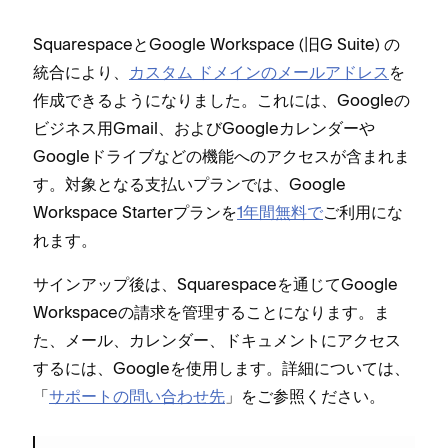
SquarespaceとGoogle Workspace (⁠旧G Suite⁠) の
統合により⁠、
カスタム ドメインのメ⁠ールアドレス
を
作成できるようになりました⁠。これには⁠、Googleの
ビジネス用Gmail⁠、およびGoogleカレンダ⁠ーや
Googleドライブなどの機能へのアクセスが含まれま
す⁠。対象となる支払いプランでは⁠、Google
Workspace Starterプランを
1年間無料で
ご利用にな
れます⁠。
サインア⁠ップ後は⁠、Squarespaceを通じてGoogle
Workspaceの請求を管理することになります⁠。ま
た⁠、メ⁠ール⁠、カレンダ⁠ー⁠、ドキ⁠ュメントにアクセス
するには⁠、Googleを使用します⁠。詳細については⁠、
「⁠
サポ⁠ートの問い合わせ先
⁠」をご参照ください⁠。