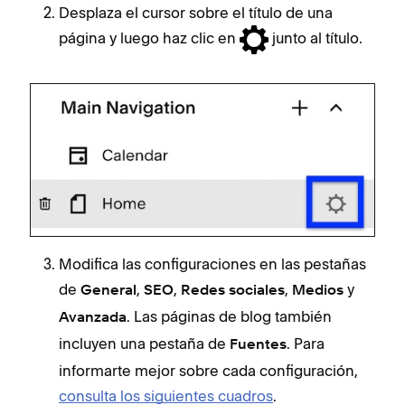
Desplaza el cursor sobre el título de una
página y luego haz clic en
junto al título.
Actu
está
en e
esta
C
Modifica las configuraciones en las pestañas
d
de
,
,
,
y
General
SEO
Redes sociales
Medios
C
. Las páginas de blog también
Avanzada
a
incluyen una pestaña de
. Para
Fuentes
s
informarte mejor sobre cada configuración,
F
consulta los siguientes cuadros
.
I