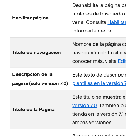
Deshabilita la página para oc
motores de búsqueda o habi
Habilitar página
verla. Consulta
Habilitar y 
informarte mejor.
Nombre de la página como
navegación de tu sitio y de
Título de navegación
conocer más, visita
Editar t
Este texto de descripción 
Descripción de la
plantillas en la versión 7.0
.
página (solo versión 7.0)
Este título se muestra en l
versión 7.0
. También pueden
Título de la Página
tienda en la versión 7.1 o 
ambas versiones.
Agrega una pantalla de bloq