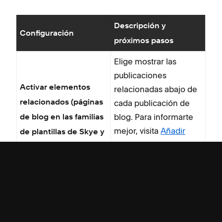
Descripción y
Configuración
próximos pasos
Elige mostrar las
publicaciones
Activar elementos
relacionadas abajo de
cada publicación de
relacionados (páginas
blog. Para informarte
de blog en las familias
mejor, visita
Añadir
de plantillas de Skye y
enlaces a
Farro)
publicaciones
relacionadas
.
Úsalo para mostrar las
Diseño de página
barras laterales
en
(plantilla Five)
cualquier página.