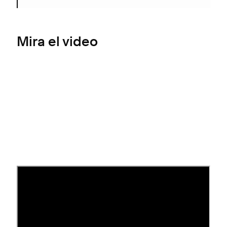
Mira el video
Antes de comenzar
Squarespace es un revendedor de Google