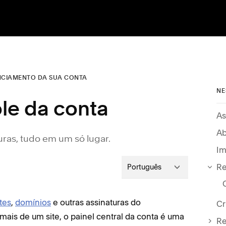
NCIAMENTO DA SUA CONTA
NE
le da conta
As
Ab
uras, tudo em um só lugar.
Im
Re
Português
ites
,
domínios
e outras assinaturas do
Cr
ais de um site, o painel central da conta é uma
Re