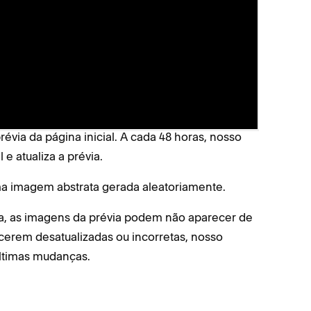
painel central dos seus domínios
aparecerá
a Página Inicial
via da página inicial. A cada 48 horas, nosso
 e atualiza a prévia.
ma imagem abstrata gerada aleatoriamente.
nta, as imagens da prévia podem não aparecer de
cerem desatualizadas ou incorretas, nosso
últimas mudanças.