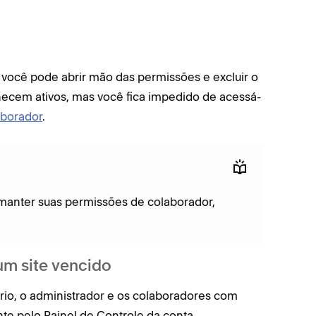
, você pode abrir mão das permissões e excluir o
necem ativos, mas você fica impedido de acessá-
aborador
.
e manter suas permissões de colaborador,
um site vencido
tário, o administrador e os colaboradores com
e pelo Painel de Controle da conta.