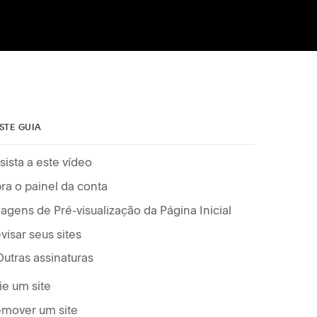
STE GUIA
sista a este vídeo
ra o painel da conta
agens de Pré-visualização da Página Inicial
visar seus sites
Outras assinaturas
ie um site
mover um site