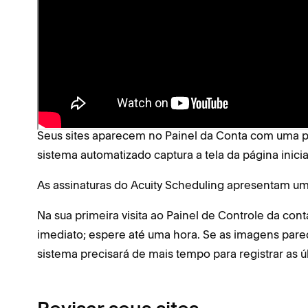
Se você tiver apenas assinaturas de domínio, o
quando você fizer login.
Imagens de Pré-visualização d
Seus sites aparecem no Painel da Conta com uma pré
sistema automatizado captura a tela da página inicial
As assinaturas do Acuity Scheduling apresentam u
Na sua primeira visita ao Painel de Controle da co
imediato; espere até uma hora. Se as imagens pare
sistema precisará de mais tempo para registrar as 