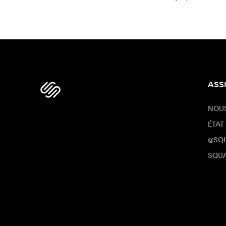
ASS
NOU
ÉTAT
@SQ
SQUA