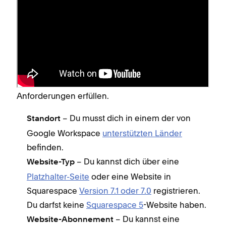
Allgemeine
Registrierungsanforderungen
für Google Workspace
Um dich über Squarespace von einer Website
oder einer Platzhalter-Seite aus für Google
Workspace zu registrieren, musst du diese
Anforderungen erfüllen.
– Du musst dich in einem der von
Standort
Google Workspace
unterstützten Länder
befinden.
– Du kannst dich über eine
Website-Typ
Platzhalter-Seite
oder eine Website in
Squarespace
Version 7.1 oder 7.0
registrieren.
Du darfst keine
Squarespace 5
-Website haben.
– Du kannst eine
Website-Abonnement