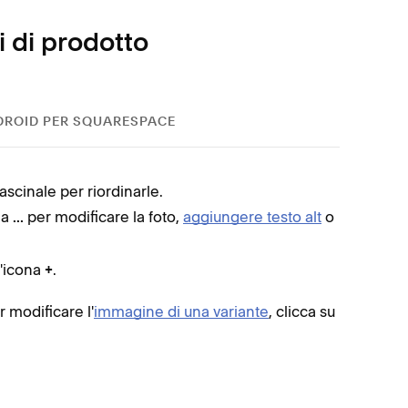
 di prodotto
DROID PER SQUARESPACE
rascinale per riordinarle.
Access
na
per modificare la foto,
aggiungere testo alt
o
...
L'
imma
l'icona
.
+
nell'ap
 modificare l'
immagine di una variante
, clicca su
Nei d
tutte
tuo p