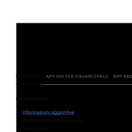
Cosa puoi modificare
Puoi aggiungere immagini di prodotto e modificare le
Squarespace. Per accedere all'editor completo di prod
COMPUTER
APP IOS PER SQUARESPACE
APP AN
Puoi modificare:
Informazioni aggiuntive
Modulo Aggiungi al carrello
Descrizione