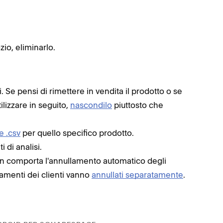
Per a
Scegl
To
io, eliminarlo.
To
To
To
. Se pensi di rimettere in vendita il prodotto o se
ilizzare in seguito,
nascondilo
piuttosto che
Per e
l'imm
e .csv
per quello specifico prodotto.
Potresti 
 di analisi.
. Puoi
OK
n comporta l'annullamento automatico degli
.
Foto
amenti dei clienti vanno
annullati separatamente
.