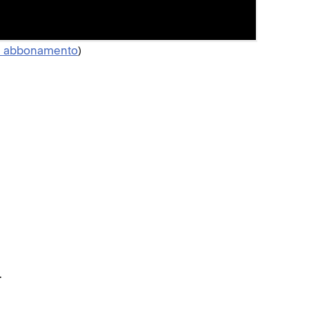
Nome
Prezzo
in abbonamento
)
Stato
Livello
Tag e 
Variant
È inoltre 
Non puoi:
Aggiung
Aggiu
.