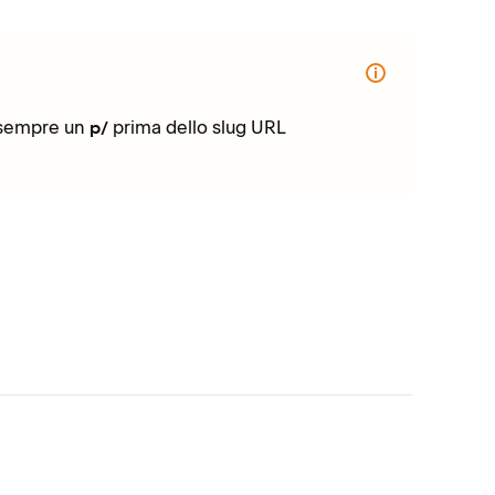
o sempre un
prima dello slug URL
p/
Per modif