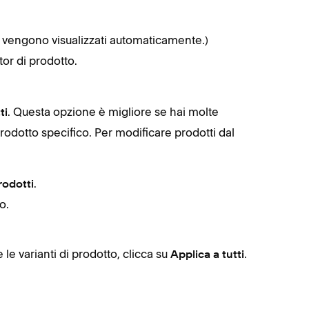
Tocc
Per im
otti vengono visualizzati automaticamente.)
prodo
tor di prodotto.
Cerc
Tocca
Una v
. Questa opzione è migliore se hai molte
ti
odotto specifico. Per modificare prodotti dal
Sugge
.
rodotti
puoi a
o.
Per aggior
l'aggiorn
e le varianti di prodotto, clicca su
.
Applica a tutti