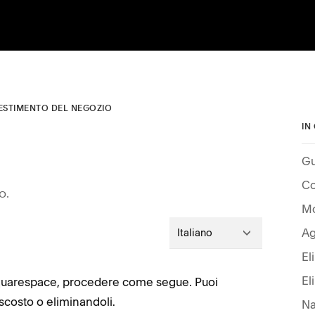
ESTIMENTO DEL NEGOZIO
IN
Gu
Co
o.
Mo
Ag
Italiano
El
El
Squarespace, procedere come segue. Puoi
scosto o eliminandoli.
Na