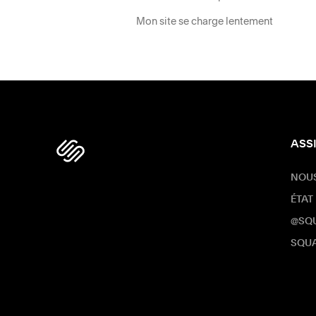
Mon site se charge lentement
ASS
NOU
ÉTAT
@SQ
SQUA