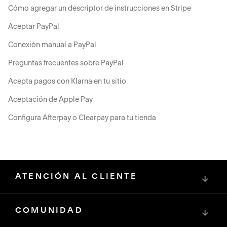
Cómo agregar un descriptor de instrucciones en Stripe
Aceptar PayPal
Conexión manual a PayPal
Preguntas frecuentes sobre PayPal
Acepta pagos con Klarna en tu sitio
Aceptación de Apple Pay
Configura Afterpay o Clearpay para tu tienda
ATENCIÓN AL CLIENTE
↓
COMUNIDAD
↓