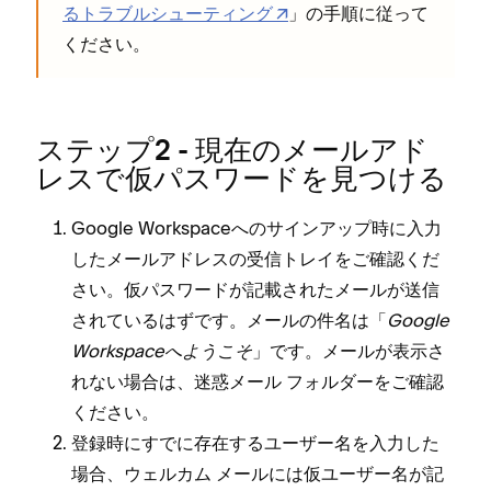
るトラブルシ⁠ュ⁠ーテ⁠ィング
⁠」の手順に従⁠って
ください⁠。
ステ⁠ップ2 - 現在のメ⁠ールアド
レスで仮パスワ⁠ードを見つける
Google Workspaceへのサインア⁠ップ時に入力
したメ⁠ールアドレスの受信トレイをご確認くだ
さい⁠。仮パスワ⁠ードが記載されたメ⁠ールが送信
されているはずです⁠。メ⁠ールの件名は「⁠
Google
Workspaceへようこそ
⁠」です⁠。メ⁠ールが表示さ
れない場合は⁠、迷惑メ⁠ール フ⁠ォルダ⁠ーをご確認
ください⁠。
登録時にすでに存在するユ⁠ーザ⁠ー名を入力した
場合⁠、ウ⁠ェルカム メ⁠ールには仮ユ⁠ーザ⁠ー名が記