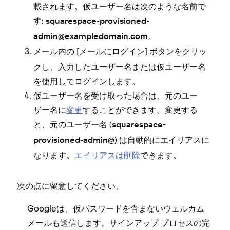
載されます⁠。仮ユ⁠ーザ⁠ー名は次のような名前で
す⁠:
squarespace-provisioned-
⁠。
admin@exampledomain⁠.com
メ⁠ール内の [⁠
⁠] ボタンをクリ⁠ッ
メ⁠ールにログイン
クし⁠、入力したユ⁠ーザ⁠ー名または仮ユ⁠ーザ⁠ー名
を使用してログインします⁠。
仮ユ⁠ーザ⁠ー名を受け取⁠った場合は⁠、元のユ⁠ー
ザ⁠ー名に
変更
することができます⁠。変更する
と⁠、元のユ⁠ーザ⁠ー名 (⁠
squarespace-
⁠) は自動的にエイリアスに
provisioned-admin@
なります⁠。
エイリアスは削除
できます⁠。
次の点に留意してください⁠。
Googleは⁠、仮パスワ⁠ードを含まないウ⁠ェルカム
メ⁠ールも送信します⁠。サインア⁠ップ プロセスの完