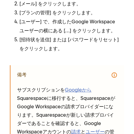
[⁠
⁠] をクリ⁠ックします⁠。
メ⁠ール
[⁠
⁠] をクリ⁠ックします⁠。
プランの管理
[⁠
⁠] で⁠、作成したGoogle Workspace
ユ⁠ーザ⁠ー
ユ⁠ーザ⁠ーの横にある [⁠
⁠] をクリ⁠ックします⁠。
…
[⁠
⁠] または [⁠
⁠]
招待状を送信
パスワ⁠ードをリセ⁠ット
をクリ⁠ックします⁠。
備考
サブスクリプシ⁠ョンを
Googleから
Squarespaceに移行すると⁠、Squarespaceが
Google Workspaceの請求プロバイダ⁠ーにな
ります⁠。Squarespaceが新しい請求プロバイ
ダ⁠ーであることを確認すると⁠、Google
Workspaceアカウントの
請求
と
ユ⁠ーザ⁠ー
の管