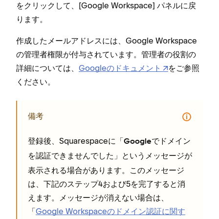
をクリ⁠ックして⁠、[⁠Google Workspace⁠] パネルに戻
ります⁠。
作成したメ⁠ールアドレスには⁠、Google Workspace
の管理者権限が付与されています⁠。管理者の役割の
詳細については⁠、
Googleのドキ⁠ュメント
をご参照
ください⁠。
備考
登録後⁠、Squarespaceに「⁠
Googleでドメイン
⁠」というメ⁠ッセ⁠ージが
を認証できませんでした
表示される場合があります⁠。このメ⁠ッセ⁠ージ
は⁠、下記のステ⁠ップ4および5を完了すると消
えます⁠。メ⁠ッセ⁠ージが消えない場合は⁠、
「⁠
Google Workspaceのドメイン認証に関す