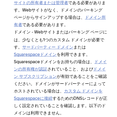
サイトの所有者または管理者
である必要がありま
す⁠。Webサイトがなく⁠、ドメインのパ⁠ーキング
ペ⁠ージからサインア⁠ップする場合は⁠、
ドメイン所
有者
である必要があります⁠。
- Webサイトまたはパ⁠ーキング ペ⁠ージに
ドメイン
は⁠、少なくとも1つのカスタム ドメインが必要で
す⁠。
サ⁠ードパ⁠ーテ⁠ィ⁠ー ドメイン
または
Squarespaceドメイン
を利用できます⁠。
Squarespaceドメインをお持ちの場合は⁠、
ドメイ
ンの所有権が認証
されていること⁠、および
ドメイ
ン サブスクリプシ⁠ョン
が有効であることをご確認
ください⁠。ドメインがサ⁠ードパ⁠ーテ⁠ィ⁠ーによ⁠って
ホストされている場合は⁠、
カスタム ドメインを
Squarespaceに接続
するためのDNSレコ⁠ードが正
しく設定されていることを確認します⁠。以下のド
メインは利用できません⁠。