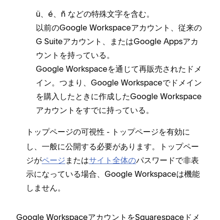
ü⁠、é⁠、ñ などの特殊文字を含む⁠。
以前のGoogle Workspaceアカウント⁠、従来の
G Suiteアカウント⁠、またはGoogle Appsアカ
ウントを持⁠っている⁠。
Google Workspaceを通じて再販売されたドメ
イン⁠。つまり⁠、Google Workspaceでドメイン
を購入したときに作成したGoogle Workspace
アカウントをすでに持⁠っている⁠。
- ト⁠ップペ⁠ージを有効に
ト⁠ップペ⁠ージの可視性
し⁠、一般に公開する必要があります⁠。ト⁠ップペ⁠ー
ジが
ペ⁠ージ
または
サイト全体の
パスワ⁠ードで非表
示にな⁠っている場合⁠、Google Workspaceは機能
しません⁠。
Google WorkspaceアカウントをSquarespaceドメ