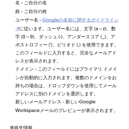
- ご自分の名
名
- ご自分の姓
姓
-
Googleの名前に関するガイドライン
ユ⁠ーザ⁠ー名
に従います⁠。ユ⁠ーザ⁠ー名には⁠、文字 (⁠a～z⁠)⁠、数
字 (⁠0～9⁠)⁠、ダ⁠ッシ⁠ュ (⁠-⁠)⁠、アンダ⁠ースコア (⁠_⁠)⁠、ア
ポストロフ⁠ィ⁠ー (⁠⁠'⁠⁠)⁠、ピリオド (⁠⁠.⁠) を使用できます⁠。
このフ⁠ィ⁠ールドに入力すると⁠、完全なメ⁠ールアド
レスが表示されます⁠。
- このフ⁠ィ⁠ールドにはプライマリ ドメイ
ドメイン
ンが自動的に入力されます⁠。複数のドメインをお
持ちの場合は⁠、ドロ⁠ップダウンを使用してメ⁠ール
アドレスに別のドメインを選択します⁠。
- 新しいGoogle
新しいメ⁠ールアドレス
Workspaceメ⁠ールのプレビ⁠ュ⁠ーが表示されます⁠。
連絡先情報