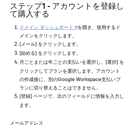
ステ⁠ップ1 - アカウントを登録し
て購入する
ドメイン ダ⁠ッシ⁠ュボ⁠ード
を開き⁠、使用するド
メインをクリ⁠ックします⁠。
[⁠
⁠] をクリ⁠ックします⁠。
メ⁠ール
[⁠
⁠] をクリ⁠ックします⁠。
始める
または
の支払いを選択し⁠、[⁠
⁠] を
月ごと
年ごと
選択
クリ⁠ックしてプランを選択します⁠。アカウント
の作成後に⁠、別のGoogle Workspace支払いプ
ランに切り替えることはできません⁠。
[⁠
⁠] ペ⁠ージで⁠、次のフ⁠ィ⁠ールドに情報を入力し
登録
ます⁠。
メ⁠ールアドレス