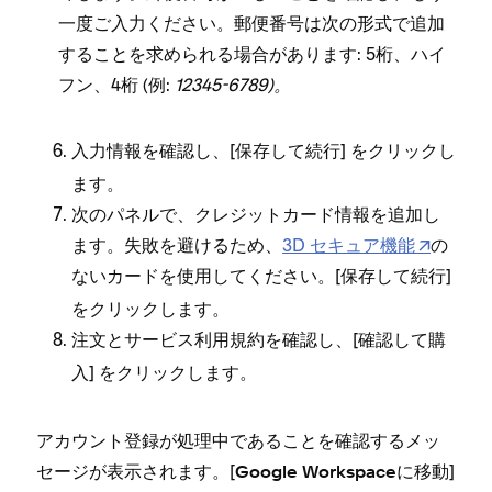
一度ご入力ください⁠。郵便番号は次の形式で追加
することを求められる場合があります⁠: 5桁⁠、ハイ
フン⁠、4桁 (⁠例⁠:
12345-6789⁠)⁠。
入力情報を確認し⁠、[⁠
⁠] をクリ⁠ックし
保存して続行
ます⁠。
次のパネルで⁠、クレジ⁠ットカ⁠ード情報を追加し
ます⁠。失敗を避けるため⁠、
3D セキ⁠ュア機能
の
ないカ⁠ードを使用してください⁠。[⁠
⁠]
保存して続行
をクリ⁠ックします⁠。
注文とサ⁠ービス利用規約を確認し⁠、[⁠
確認して購
⁠] をクリ⁠ックします⁠。
入
アカウント登録が処理中であることを確認するメ⁠ッ
セ⁠ージが表示されます⁠。[⁠
⁠]
Google Workspaceに移動