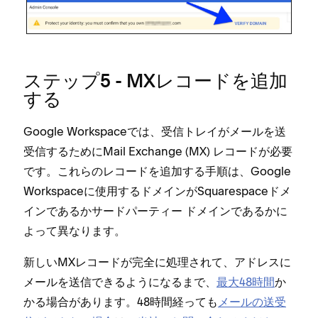
ステ⁠ップ5 - MXレコ⁠ードを追加
する
Google Workspaceでは⁠、受信トレイがメ⁠ールを送
受信するためにMail Exchange (⁠MX⁠) レコ⁠ードが必要
です⁠。これらのレコ⁠ードを追加する手順は⁠、Google
Workspaceに使用するドメインがSquarespaceドメ
インであるかサ⁠ードパ⁠ーテ⁠ィ⁠ー ドメインであるかに
よ⁠って異なります⁠。
新しいMXレコ⁠ードが完全に処理されて⁠、アドレスに
メ⁠ールを送信できるようになるまで⁠、
最大48時間
か
かる場合があります⁠。48時間経⁠っても
メ⁠ールの送受