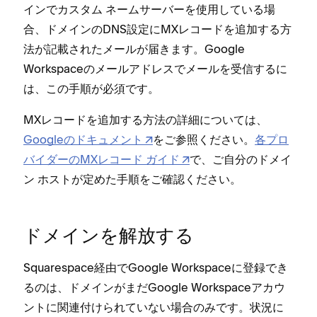
インでカスタム ネ⁠ームサ⁠ーバ⁠ーを使用している場
合⁠、ドメインのDNS設定にMXレコ⁠ードを追加する方
法が記載されたメ⁠ールが届きます⁠。Google
Workspaceのメ⁠ールアドレスでメ⁠ールを受信するに
は⁠、この手順が必須です⁠。
MXレコ⁠ードを追加する方法の詳細については⁠、
Googleのドキ⁠ュメント
をご参照ください⁠。
各プロ
バイダ⁠ーのMXレコ⁠ード ガイド
で⁠、ご自分のドメイ
ン ホストが定めた手順をご確認ください⁠。
ドメインを解放する
Squarespace経由でGoogle Workspaceに登録でき
るのは⁠、ドメインがまだGoogle Workspaceアカウ
ントに関連付けられていない場合のみです⁠。状況に