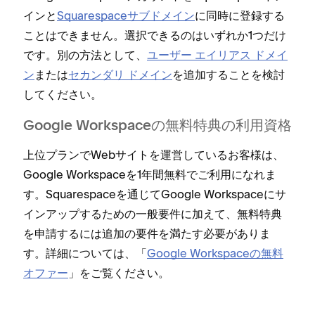
インと
Squarespaceサブドメイン
に同時に登録する
ことはできません⁠。選択できるのはいずれか1つだけ
です⁠。別の方法として⁠、
ユ⁠ーザ⁠ー エイリアス ドメイ
ン
または
セカンダリ ドメイン
を追加することを検討
してください⁠。
Google Workspaceの無料特典の利用資格
上位プランでWebサイトを運営しているお客様は⁠、
Google Workspaceを1年間無料でご利用になれま
す⁠。Squarespaceを通じてGoogle Workspaceにサ
インア⁠ップするための一般要件に加えて⁠、無料特典
を申請するには追加の要件を満たす必要がありま
す⁠。詳細については⁠、「⁠
Google Workspaceの無料
オフ⁠ァ⁠ー
⁠」をご覧ください⁠。