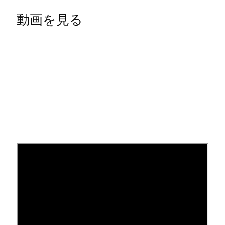
動画を見る
Google Workspaceの一般的な
サインア⁠ップ要件
Webサイトまたはパ⁠ーキング ペ⁠ージから
Squarespaceを通じてGoogle Workspaceにサイン