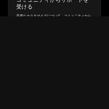
コミ⁠ュニテ⁠ィからサポ⁠ートを
受ける
高度なカスタマイズについて⁠、コミ⁠ュニテ⁠ィから
サポ⁠ートを受けられます⁠。
フ⁠ォ⁠ーラムで検索する
→
→
Squarespace Expertを雇う
経験豊富なデザイナ⁠ーや開発者から力を借りて⁠、
オンラインで目を引くサイトを構築しまし⁠ょう⁠。
マ⁠ッチングする
→
→