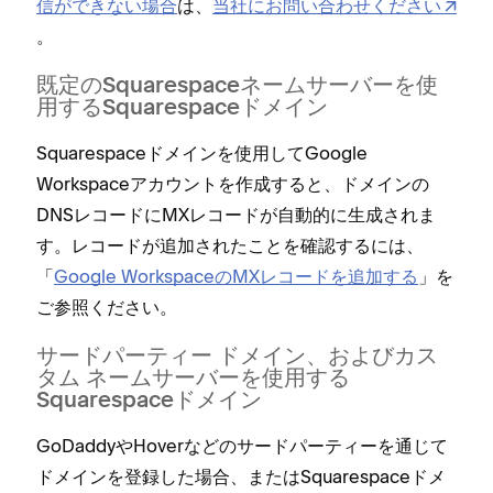
信ができない場合
は⁠、
当社にお問い合わせください
⁠。
既定のSquarespaceネ⁠ームサ⁠ーバ⁠ーを使
用するSquarespaceドメイン
Squarespaceドメインを使用してGoogle
Workspaceアカウントを作成すると⁠、ドメインの
DNSレコ⁠ードにMXレコ⁠ードが自動的に生成されま
す⁠。レコ⁠ードが追加されたことを確認するには⁠、
「⁠
Google WorkspaceのMXレコ⁠ードを追加する
⁠」を
ご参照ください⁠。
サ⁠ードパ⁠ーテ⁠ィ⁠ー ドメイン⁠、およびカス
タム ネ⁠ームサ⁠ーバ⁠ーを使用する
Squarespaceドメイン
GoDaddyやHoverなどのサ⁠ードパ⁠ーテ⁠ィ⁠ーを通じて
ドメインを登録した場合⁠、またはSquarespaceドメ