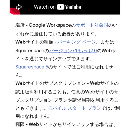
ア⁠ップするには⁠、次の要件を満たす必要がありま
す⁠。
- Google Workspaceの
サポ⁠ート対象国
のい
場所
ずれかに居住している必要があります⁠。
-
パ⁠ーキング ペ⁠ージ
⁠、または
Webサイトの種類
Squarespaceの
バ⁠ージ⁠ョン7⁠.1または7⁠.0
のWebサ
イトを通じてサインア⁠ップできます⁠。
Squarespace 5
のサイトではご利用になれませ
ん⁠。
- Webサイトの
Webサイトのサブスクリプシ⁠ョン
試用版を利用することも⁠、任意のWebサイトのサ
ブスクリプシ⁠ョン プランや請求周期を利用するこ
ともできます⁠。
モバイル スタ⁠ート プラン
ではご利
用になれません⁠。
Webサイトからサインア⁠ップする場合は⁠、
権限 -