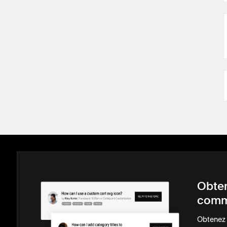
Obten
comm
Obtenez d