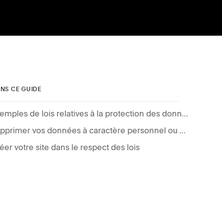
NS CE GUIDE
Exemples de lois relatives à la protection des données
Supprimer vos données à caractère personnel ou celles de vos clients de Squarespace
éer votre site dans le respect des lois