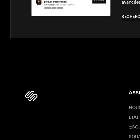
avancées
RECHERC
ASS
NOU
ÉTAT
@SQ
SQUA