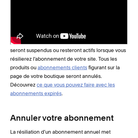
de résiliation ?
Lorsque vous résiliez l’abonnement d’un site, le
message « Site web expiré » s’affiche lorsque vous
y accédez à partir de l’un de vos domaines. Votre
site ne sera plus visible, et
certains abonnements
seront suspendus ou resteront actifs lorsque vous
résilierez l’abonnement de votre site. Tous les
produits ou
abonnements clients
figurant sur la
page de votre boutique seront annulés.
Découvrez
ce que vous pouvez faire avec les
abonnements expirés
.
Annuler votre abonnement
La résiliation d’un abonnement annuel met