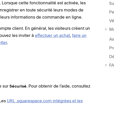
e. Lorsque cette fonctionnalité est activée, les
Su
enregistrer en toute sécurité leurs modes de
Pe
et leurs informations de commande en ligne.
Vé
ompte client. En général, les visiteurs créent un
Mo
pouvez les inviter à
effectuer un achat
,
faire un
Ai
tter
.
Pr
Dé
F
e sur
. Pour obtenir de l’aide, consultez
Sécurisé
 Les
URL .squarespace.com intégrées et les