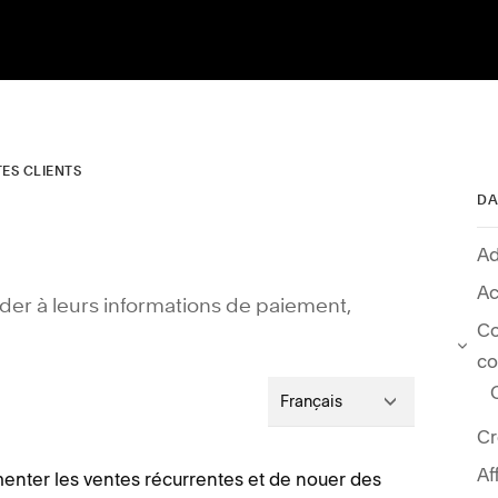
ES CLIENTS
DA
Ad
Ac
éder à leurs informations de paiement,
Co
co
Français
Cr
Af
enter les ventes récurrentes et de nouer des