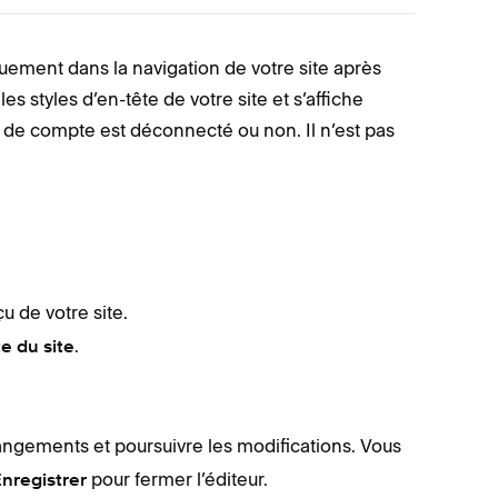
uement dans la navigation de votre site après
Le lien d
les styles d’en-tête de votre site et s’affiche
que vous 
re de compte est déconnecté ou non. Il n’est pas
répertori
Adiron
Avenu
Bedfor
Brine
u de votre site.
Five
.
te du site
Galapa
Monta
Pacific
angements et poursuivre les modifications. Vous
Skye
pour fermer l’éditeur.
nregistrer
Supply