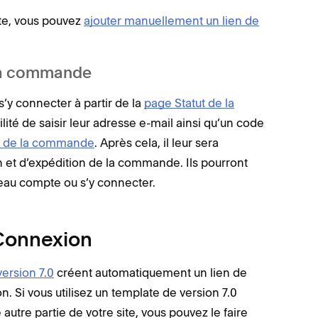
Tremo
ite, vous pouvez
ajouter manuellement un lien de
York
Si votre f
 la commande
Selon votr
’y connecter à partir de la
page Statut de la
ou Mon co
bilité de saisir leur adresse e-mail ainsi qu’un code
modifier l
on de la commande
. Après cela, il leur sera
on et d’expédition de la commande. Ils pourront
veau compte ou s’y connecter.
Astuc
la fam
Connexion
compte
Positi
version 7.0
créent automatiquement un lien de
 Si vous utilisez un template de version 7.0
 autre partie de votre site, vous pouvez le faire