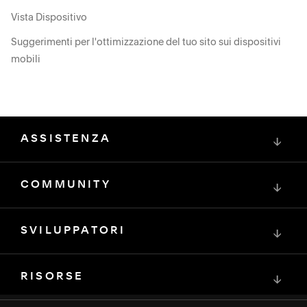
Vista Dispositivo
Suggerimenti per l'ottimizzazione del tuo sito sui dispositivi
mobili
ASSISTENZA
↓
COMMUNITY
↓
SVILUPPATORI
↓
RISORSE
↓