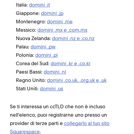
Italia:
domini .it
Giappone:
domini .jp
Montenegro:
domini .me
Messico:
domini .mx e .com.mx
Nuova Zelanda:
domini .nz e .co.nz
Palau:
domini .pw
Polonia:
domini .pl
Corea del Sud:
domini .kr e .co.kr
Paesi Bassi:
domini .nl
Regno Unito:
domini .co.uk, .org.uk e .uk
Stati Uniti:
domini .us
Se ti interessa un ccTLD che non è incluso
nell'elenco, puoi registrarne uno presso un
provider di terze parti e
collegarlo al tuo sito
Squarespace
.