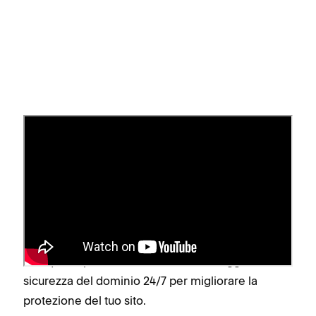
Hosting
Sebbene strettamente correlati, l'hosting web e
l'hosting di domini sono due servizi diversi. Per
conoscere le differenze, visita
Differenza tra
Hosting Web e Hosting di domini
. I domini ospitati
da Squarespace includono il monitoraggio della
sicurezza del dominio 24/7 per migliorare la
protezione del tuo sito.