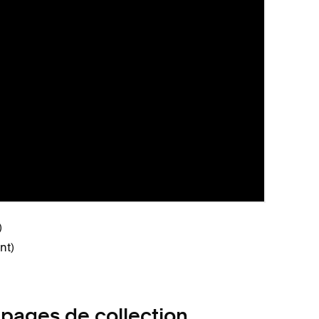
 site peut contenir plusieurs pages de collection de
s éléments :
 Événements dans la version 7.0)
)
)
nt)
 pages de collection