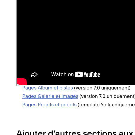
billet de blog) afin d’afficher sa propre page. Votre
chaque type.
Vous pouvez ajouter ces pages de collection et leur
Pages Blog et billets de blog
Pages Cours et leçons
(version 7.1 uniquement)
Pages Calendrier et événements
(appelées pages
Pages Portfolio et projets
(version 7.1 uniquement
Pages Boutique et produits
Pages Vidéos et vidéos individuelles
Pages Album et pistes
(version 7.0 uniquement)
Pages Galerie et images
(version 7.0 uniquement
Pages Projets et projets
(template York uniqueme
Ajouter d’autres sections aux