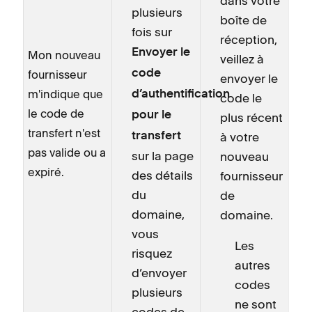
dans votre
plusieurs
boîte de
fois sur
réception,
Envoyer le
Mon nouveau
veillez à
fournisseur
code
envoyer le
m'indique que
d’authentification
code le
le code de
pour le
plus récent
transfert n'est
à votre
transfert
pas valide ou a
sur la page
nouveau
expiré.
des détails
fournisseur
du
de
domaine,
domaine.
vous
Les
risquez
autres
d’envoyer
codes
plusieurs
ne sont
codes de