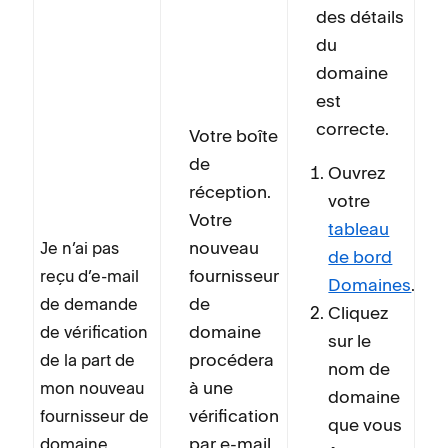
des détails
du
domaine
est
correcte.
Votre boîte
de
Ouvrez
réception.
votre
Votre
tableau
nouveau
Je n’ai pas
de bord
fournisseur
reçu d’e-mail
Domaines
.
de
de demande
Cliquez
domaine
de vérification
sur le
procédera
de la part de
nom de
à une
mon nouveau
domaine
vérification
fournisseur de
que vous
par e-mail
domaine.