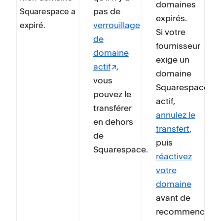
domaines
pas de
Squarespace a
expirés.
verrouillage
expiré.
Si votre
de
fournisseur
domaine
exige un
actif
,
domaine
vous
Squarespace
pouvez le
actif,
transférer
annulez le
en dehors
transfert
,
de
puis
Squarespace.
réactivez
votre
domaine
avant de
recommencer