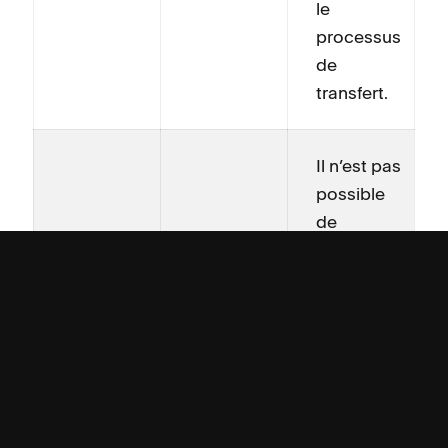
le
processus
de
transfert.
Il n’est pas
possible
de
modifier
les
paramètres
DNS de
votre
domaine,
les
La page
serveurs