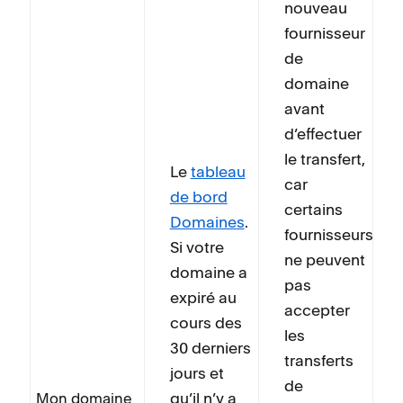
nouveau
fournisseur
de
domaine
avant
d’effectuer
le transfert,
Le
tableau
car
de bord
certains
Domaines
.
fournisseurs
Si votre
ne peuvent
domaine a
pas
expiré au
accepter
cours des
les
30 derniers
transferts
jours et
de
qu’il n’y a
Mon domaine