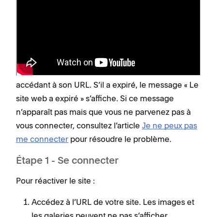
annulé ou arrivé à expiration
Si vous souhaitez réactiver votre site annulé ou
arrivé à expiration, suivez les étapes ci-dessous. Si
vous ne savez pas si votre site web est annulé ou
s’il est arrivé à expiration, vous pouvez le savoir en
accédant à son URL. S’il a expiré, le message « Le
site web a expiré » s’affiche. Si ce message
n’apparaît pas mais que vous ne parvenez pas à
vous connecter, consultez l’article
Je ne peux pas
me connecter
pour résoudre le problème.
Étape 1 - Se connecter
Pour réactiver le site :
Accédez à l’URL de votre site. Les images et
les galeries peuvent ne pas s’afficher