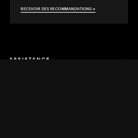
RECEVOIR DES RECOMMANDATIONS
→
→
ASSISTANCE
↓
COMMUNAUTÉ
↓
DÉVELOPPEURS
↓
RESSOURCES
↓