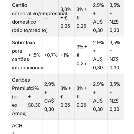
Cartão
2,9%
3,5%
3,0%
3% +
corporativo/empresarial
+
+
—
—
+ £
€
doméstico
AU$
NZ$
0,25
0,25
(débito/crédito)
0,30
0,30
Sobretaxa
2,9%
3,5%
3% +
para
+
+
+1,5%
+0,7%
+1%
€
cartões
AU$
NZ$
0,25
internacionais
0,30
0,30
Cartões
2,9%
2,9%
3,5%
Premium
3,2%
3% +
3% +
+
+
+
(p.
+
£
€
CA$
AU$
NZ$
ex.
$0,30
0,25
0,25
0,30
0,30
0,30
Amex)
ACH