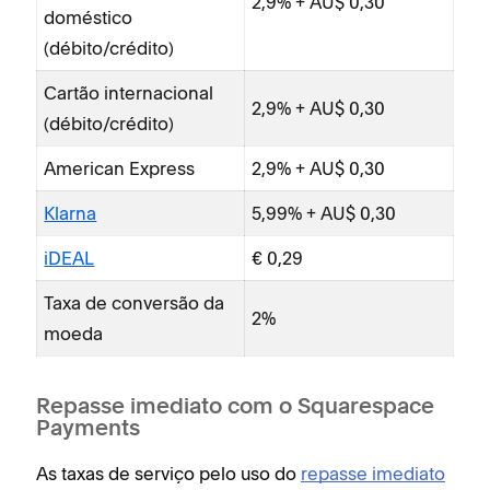
2,9% + AU$ 0,30
doméstico
do
(débito/crédito)
(dé
Cartão internacional
Car
2,9% + AU$ 0,30
(débito/crédito)
(dé
American Express
2,9% + AU$ 0,30
Am
Klarna
5,99% + AU$ 0,30
Kla
iDEAL
€ 0,29
iD
Taxa de conversão da
SE
2%
moeda
Tax
mo
Repasse imediato com o Squarespace
Payments
As taxas de serviço pelo uso do
repasse imediato