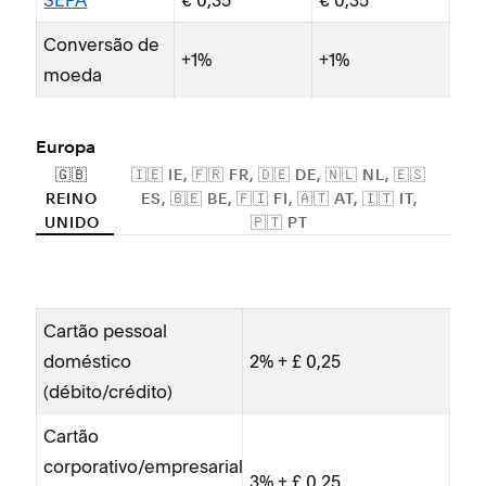
SEPA
€ 0,35
€ 0,35
Conversão de
+1%
+1%
moeda
Europa
🇬🇧
🇮🇪 IE, 🇫🇷 FR, 🇩🇪 DE, 🇳🇱 NL, 🇪🇸
REINO
ES, 🇧🇪 BE, 🇫🇮 FI, 🇦🇹 AT, 🇮🇹 IT,
UNIDO
🇵🇹 PT
Cartão pessoal
Car
doméstico
2% + £ 0,25
do
(débito/crédito)
(dé
Cartão
Car
corporativo/empresarial
cor
3% + £ 0,25