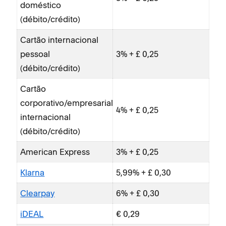
doméstico
do
(débito/crédito)
(dé
Cartão internacional
Car
pessoal
3% + £ 0,25
(dé
(débito/crédito)
Am
Cartão
Kla
corporativo/empresarial
4% + £ 0,25
iD
internacional
(débito/crédito)
SE
American Express
3% + £ 0,25
Tax
mo
Klarna
5,99% + £ 0,30
Clearpay
6% + £ 0,30
iDEAL
€ 0,29