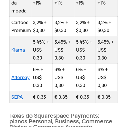
da
+1%
+1%
+1%
+1%
moeda
Cartões
3,2% +
3,2% +
3,2% +
3,2% +
Kla
Premium
$0,30
$0,30
$0,30
$0,30
5,45% +
5,45% +
5,45% +
5,45% +
Klarna
US$
US$
US$
US$
Aft
0,30
0,30
0,30
0,30
6% +
6% +
6% +
6% +
SE
Afterpay
US$
US$
US$
US$
0,30
0,30
0,30
0,30
SEPA
€ 0,35
€ 0,35
€ 0,35
€ 0,35
Taxas do Squarespace Payments:
planos Personal, Business, Commerce