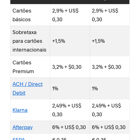
(dé
Cartões
2,9% + US$
2,9% + US$
Kla
básicos
0,30
0,30
Aft
Sobretaxa
SE
para cartões
+1,5%
+1,5%
internacionais
Tax
mo
Cartões
3,2% + $0,30
3,2% + $0,30
Premium
ACH / Direct
1%
1%
Debit
2,49% + US$
2,49% + US$
Klarna
0,30
0,30
Afterpay
6% + US$ 0,30
6% + US$ 0,30