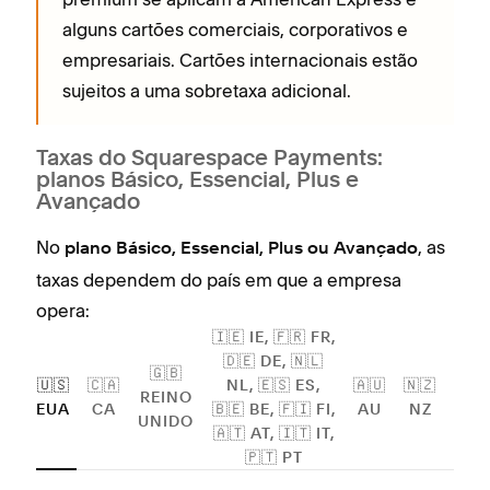
alguns cartões comerciais, corporativos e
empresariais. Cartões internacionais estão
sujeitos a uma sobretaxa adicional.
Taxas do Squarespace Payments:
planos Básico, Essencial, Plus e
Avançado
No
, as
plano Básico, Essencial, Plus ou Avançado
taxas dependem do país em que a empresa
opera:
🇮🇪 IE, 🇫🇷 FR,
🇩🇪 DE, 🇳🇱
🇬🇧
🇺🇸
🇨🇦
NL, 🇪🇸 ES,
🇦🇺
🇳🇿
REINO
EUA
CA
🇧🇪 BE, 🇫🇮 FI,
AU
NZ
UNIDO
🇦🇹 AT, 🇮🇹 IT,
🇵🇹 PT