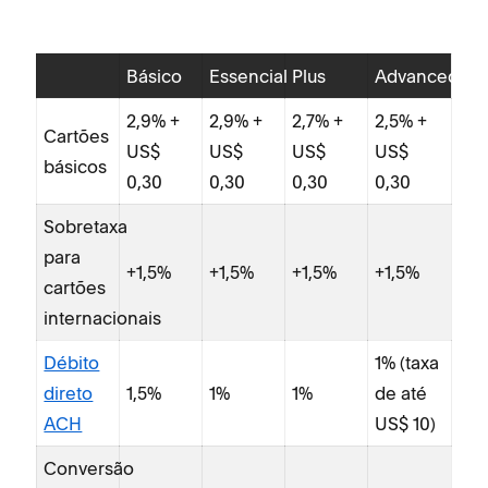
Básico
Essencial
Plus
Advanced
2,9% +
2,9% +
2,7% +
2,5% +
Car
Cartões
US$
US$
US$
US$
do
básicos
0,30
0,30
0,30
0,30
(cr
Sobretaxa
Car
para
int
+1,5%
+1,5%
+1,5%
+1,5%
cartões
(cr
internacionais
Co
Débito
1% (taxa
da
direto
1,5%
1%
1%
de até
mo
ACH
US$ 10)
Am
Conversão
Ex