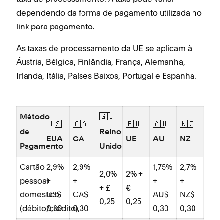
dependendo da forma de pagamento utilizada no
link para pagamento.
As taxas de processamento da UE se aplicam à
Áustria, Bélgica, Finlândia, França, Alemanha,
Irlanda, Itália, Países Baixos, Portugal e Espanha.
Método
🇬🇧
🇺🇸
🇨🇦
🇪🇺
🇦🇺
🇳🇿
de
Reino
EUA
CA
UE
AU
NZ
Pagamento
Unido
Cartão
2,9%
2,9%
1,75%
2,7%
2,0%
2% +
pessoal
+
+
+
+
+ £
€
doméstico
US$
CA$
AU$
NZ$
0,25
0,25
(débito/crédito)
0,30
0,30
0,30
0,30