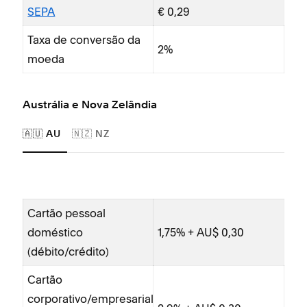
SEPA
€ 0,29
Taxa de conversão da
2%
moeda
Austrália e Nova Zelândia
🇦🇺 AU
🇳🇿 NZ
Cartão pessoal
Car
doméstico
1,75% + AU$ 0,30
do
(débito/crédito)
(dé
Cartão
Car
corporativo/empresarial
cor