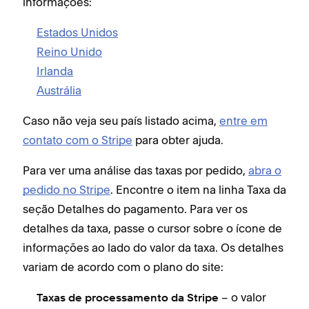
informações:
P
P
Estados Unidos
P
Reino Unido
s
Irlanda
a
Austrália
p
A
Caso não veja seu país listado acima,
entre em
d
contato com o Stripe
para obter ajuda.
Para ver uma análise das taxas por pedido,
abra o
pedido no Stripe
. Encontre o item na linha Taxa da
seção Detalhes do pagamento. Para ver os
detalhes da taxa, passe o cursor sobre o ícone de
informações ao lado do valor da taxa. Os detalhes
variam de acordo com o plano do site:
– o valor
Taxas de processamento da Stripe