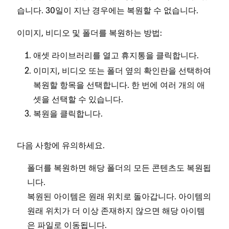
습니다. 30일이 지난 경우에는 복원할 수 없습니다.
이미지, 비디오 및 폴더를 복원하는 방법:
애셋 라이브러리를 열고
을 클릭합니다.
휴지통
이미지, 비디오 또는 폴더 옆의 확인란을 선택하여
복원할 항목을 선택합니다. 한 번에 여러 개의 애
셋을 선택할 수 있습니다.
을 클릭합니다.
복원
다음 사항에 유의하세요.
폴더를 복원하면 해당 폴더의 모든 콘텐츠도 복원됩
니다.
복원된 아이템은 원래 위치로 돌아갑니다. 아이템의
원래 위치가 더 이상 존재하지 않으면 해당 아이템
은 파일로 이동됩니다.