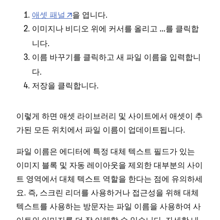
애셋 패널
을 엽니다.
이미지나 비디오 위에 커서를 올리고
를 클릭합
...
니다.
를 클릭하고 새 파일 이름을 입력합니
이름 바꾸기
다.
을 클릭합니다.
저장
이렇게 하면 애셋 라이브러리 및 사이트에서 애셋이 추
가된 모든 위치에서 파일 이름이 업데이트됩니다.
파일 이름은 에디터에 특정 대체 텍스트 필드가 있는
이미지 블록 및 자동 레이아웃을 제외한 대부분의 사이
트 영역에서 대체 텍스트 역할을 한다는 점에 유의하세
요. 즉, 스크린 리더를 사용하거나 접근성을 위해 대체
텍스트를 사용하는 방문자는 파일 이름을 사용하여 사
이트의 이미지를 더 잘 이해할 수 있습니다. 자세한 내