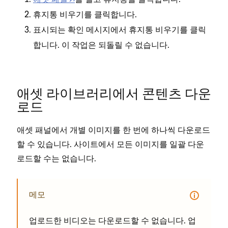
휴지통
를 클릭합니다.
휴지통 비우기
표시되는 확인 메시지에서
를 클릭
휴지통 비우기
합니다. 이 작업은 되돌릴 수 없습니다.
애셋 라이브러리에서 콘텐츠 다운
로드
애셋 패널에서 개별 이미지를 한 번에 하나씩 다운로드
할 수 있습니다. 사이트에서 모든 이미지를 일괄 다운
로드할 수는 없습니다.
메모
업로드한 비디오는 다운로드할 수 없습니다. 업