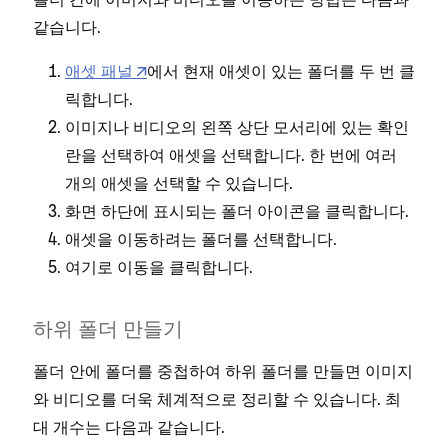
같습니다.
애셋 패널
에서 현재 애셋이 있는 폴더를 두 번 클
릭합니다.
이미지나 비디오의 왼쪽 상단 모서리에 있는 확인
란을 선택하여 애셋을 선택합니다. 한 번에 여러
개의 애셋을 선택할 수 있습니다.
화면 하단에 표시되는 폴더 아이콘을 클릭합니다.
애셋을 이동하려는 폴더를 선택합니다.
을 클릭합니다.
여기로 이동
하위 폴더 만들기
폴더 안에 폴더를 중첩하여 하위 폴더를 만들면 이미지
와 비디오를 더욱 체계적으로 정리할 수 있습니다. 최
대 개수는 다음과 같습니다.