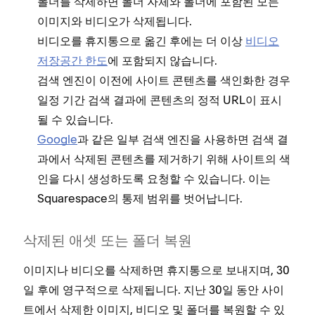
폴더를 삭제하면 폴더 자체와 폴더에 포함된 모든
이미지와 비디오가 삭제됩니다.
비디오를 휴지통으로 옮긴 후에는 더 이상
비디오
저장공간 한도
에 포함되지 않습니다.
검색 엔진이 이전에 사이트 콘텐츠를 색인화한 경우
일정 기간 검색 결과에 콘텐츠의 정적 URL이 표시
될 수 있습니다.
Google
과 같은 일부 검색 엔진을 사용하면 검색 결
과에서 삭제된 콘텐츠를 제거하기 위해 사이트의 색
인을 다시 생성하도록 요청할 수 있습니다. 이는
Squarespace의 통제 범위를 벗어납니다.
삭제된 애셋 또는 폴더 복원
이미지나 비디오를 삭제하면 휴지통으로 보내지며, 30
일 후에 영구적으로 삭제됩니다. 지난 30일 동안 사이
트에서 삭제한 이미지, 비디오 및 폴더를 복원할 수 있