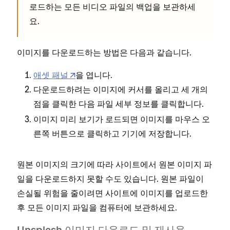
로드하는 모든 비디오 파일의 백업을 보관하세
요.
이미지를 다운로드하는 방법은 다음과 같습니다.
애셋 패널
을 엽니다.
다운로드하려는 이미지에 커서를 올리고 세 개의
점을 클릭한 다음
를 클릭합니다.
파일 세부 정보
이미지 미리 보기가 로드되면 이미지를 마우스 오
른쪽 버튼으로 클릭하고 기기에 저장합니다.
원본 이미지의 크기에 따라 사이트에서 원본 이미지 파
일을 다운로드하지 못할 수도 있습니다. 원본 파일이
손실될 위험을 줄이려면 사이트에 이미지를 업로드한
후 모든 이미지 파일을 컴퓨터에 보관하세요.