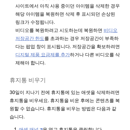
사이트에서 아직 사용 중이던 아이템을 삭제한 경우
해당 아이템을 복원하면 삭제 후 표시되던 손상된
링크가 수정됩니다.
비디오를 복원하려고 시도하는데 복원하면
비디오
저장공간 한도
를 초과하는 경우 저장공간이 부족하
다는 팝업 창이 표시됩니다. 저장공간을 확보하려면
디지털 제품 요금제를 추가
하거나 다른 비디오를 삭
제해야 합니다.
휴지통 비우기
30일이 지나기 전에 휴지통에 있는 애셋을 삭제하려면
휴지통을 비우세요. 휴지통을 비운 후에는 콘텐츠를 복
원할 수 없습니다. 휴지통을 비우는 방법은 다음과 같
습니다.
애셋 패널
을 열고
을 클릭합니다.