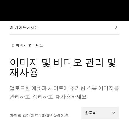
이 가이드에서는
이미지 및 비디오
이미지 및 비디오 관리 및
재사용
업로드한 애셋과 사이트에 추가한 스톡 이미지를
관리하고, 정리하고, 재사용하세요.
한국어
마지막 업데이트 2026년 5월 25일