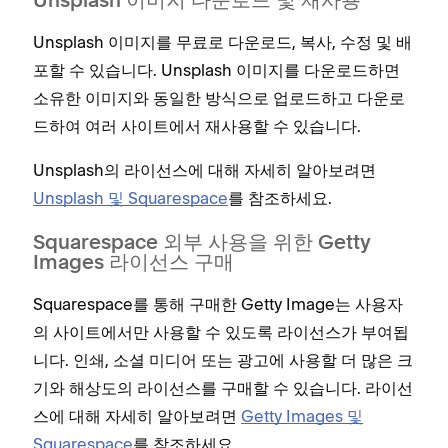
Unsplash 이미지 다운로드 및 재사용
Unsplash 이미지를 무료로 다운로드, 복사, 수정 및 배
포할 수 있습니다. Unsplash 이미지를 다운로드하면
소유한 이미지와 동일한 방식으로 업로드하고 다운로
드하여 여러 사이트에서 재사용할 수 있습니다.
Unsplash의 라이선스에 대해 자세히 알아보려면
Unsplash 및 Squarespace
를 참조하세요.
Squarespace 외부 사용을 위한 Getty
Images 라이선스 구매
Squarespace를 통해 구매한 Getty Image는 사용자
의 사이트에서만 사용할 수 있도록 라이선스가 부여됩
니다. 인쇄, 소셜 미디어 또는 광고에 사용할 더 많은 크
기와 해상도의 라이선스를 구매할 수 있습니다. 라이선
스에 대해 자세히 알아보려면
Getty Images 및
Squarespace
를 참조하세요.