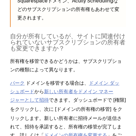
Squarespaceドメイン⁠、Acuity Schedulingな
どのサブスクリプシ⁠ョンの所有権もあわせて変
更されます⁠。
自分が所有しているが⁠、サイトに関連付け
られていないサブスクリプシ⁠ョンの所有者
も変更できますか⁠？
所有権を移管できるかどうかは⁠、サブスクリプシ⁠ョ
ンの種類によ⁠って異なります⁠。
パ⁠ーク
ドメインを移管する場合は⁠、
ドメイン ダ⁠ッ
シ⁠ュボ⁠ード
から
新しい所有者をドメイン マネ⁠ー
ジ⁠ャ⁠ーとして招待
できます⁠。ダ⁠ッシ⁠ュボ⁠ードで [⁠
⁠]
権限
をクリ⁠ックし⁠、次に [⁠
⁠] をク
ドメインの所有権の移管
リ⁠ックします⁠。新しい所有者に招待メ⁠ールが送信さ
れて⁠、招待を承諾すると⁠、所有権の移管が完了しま
す⁠。詳しくは「⁠
ドメインの所有権を変更する
⁠」をご