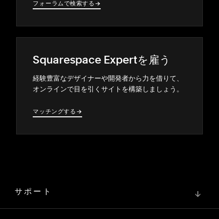
フ⁠ォ⁠ーラムで検索する
→
→
Squarespace Expertを雇う
経験豊富なデザイナ⁠ーや開発者から力を借りて⁠、
オンラインで目を引くサイトを構築しまし⁠ょう⁠。
マ⁠ッチングする
→
→
サポート
↓