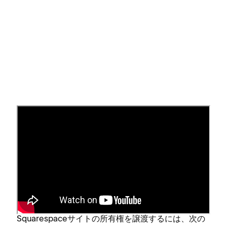
サイトの所有権を譲渡する
サイトの所有権を移管できるのは⁠、現在のサイト所
有者のみです⁠。所有権を移管する前に⁠、
新しい所有
者を作成者として招待し⁠、
その招待を
承諾
しても
ら⁠ってください⁠。
Squarespaceサイトの所有権を譲渡するには⁠、次の