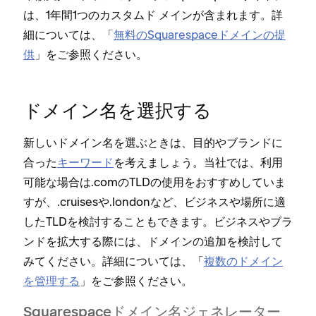
は⁠、1年間1つのカスタムド メインが含まれます⁠。詳
細については⁠、「⁠
無料のSquarespaceドメインの提
供
⁠」をご参照ください⁠。
ドメイン名を選択する
新しいドメイン名を選ぶときは⁠、目的やブランドに
合⁠った
キ⁠ーワ⁠ード
を考えまし⁠ょう⁠。当社では⁠、利用
可能な場合は⁠.comのTLDの使用をおすすめしていま
すが⁠、⁠.cruisesや⁠.londonなど⁠、ビジネスや場所に適
したTLDを検討することもできます⁠。ビジネスやブラ
ンドを拡大する際には⁠、ドメインの追加を検討して
みてください⁠。詳細については⁠、「⁠
複数のドメイン
を管理する
⁠」をご参照ください⁠。
Squarespaceドメイン名ジ⁠ェネレ⁠ータ⁠ー