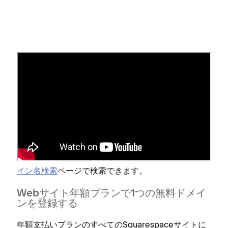
Squarespaceドメインを購入す
る
Squarespaceサイトをお持ちかどうかに関係なく⁠、
Squarespaceで
ドメイン名を登録
できます⁠。ドメイ
ンの価格は⁠、ドメインの
ト⁠ップレベル ドメイン
(⁠TLD⁠)
によ⁠って異なります⁠。ドメインの価格は⁠、
ドメ
イン名検索
ペ⁠ージで検索できます⁠。
Webサイト年額プランで1つの無料ドメイ
ンを登録する
年額支払いプランのすべてのSquarespaceサイトに