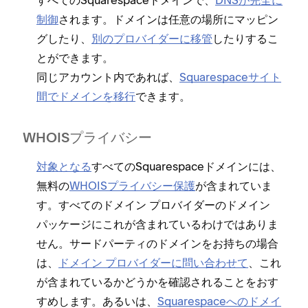
すべてのSquarespaceドメインで⁠、
DNSが完全に
制御
されます⁠。ドメインは任意の場所にマ⁠ッピン
グしたり⁠、
別のプロバイダ⁠ーに移管
したりするこ
とができます⁠。
同じアカウント内であれば⁠、
Squarespaceサイト
間でドメインを移行
できます⁠。
WHOISプライバシ⁠ー
対象となる
すべてのSquarespaceドメインには⁠、
無料の
WHOISプライバシ⁠ー保護
が含まれていま
す⁠。すべてのドメイン プロバイダ⁠ーのドメイン
パ⁠ッケ⁠ージにこれが含まれているわけではありま
せん⁠。サ⁠ードパ⁠ーテ⁠ィのドメインをお持ちの場合
は⁠、
ドメイン プロバイダ⁠ーに問い合わせて
⁠、これ
が含まれているかどうかを確認されることをおす
すめします⁠。あるいは⁠、
Squarespaceへのドメイ