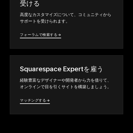
受ける
高度なカスタマイズについて⁠、コミ⁠ュニテ⁠ィから
サポ⁠ートを受けられます⁠。
フ⁠ォ⁠ーラムで検索する
→
→
Squarespace Expertを雇う
経験豊富なデザイナ⁠ーや開発者から力を借りて⁠、
オンラインで目を引くサイトを構築しまし⁠ょう⁠。
マ⁠ッチングする
→
→