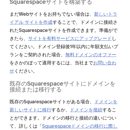
Squarespaceサイトを構築する
まだWebサイトをお持ちでない場合は⁠、
新しいトラ
イアル サイトを作成
することで⁠、ドメインに接続さ
れたSquarespaceサイトを作成できます⁠。準備がで
きたら⁠、
サイトを有料サ⁠ービスにア⁠ップグレ⁠ード
し
てください⁠。ドメイン登録後1年以内に年額支払いプ
ランをご契約された場合⁠、
無料ドメインのオフ⁠ァ⁠ー
をさかのぼ⁠って適用するには⁠、当社まで
お問い合わ
せ
ください⁠。
既存のSquarespaceサイトにドメインを
接続または移行する
既存のSquarespaceサイトがある場合⁠、
ドメインを
新しいサイトに移行
するか⁠、
ドメインを接続
するこ
とができます⁠。ドメインの移行と接続の違いについ
て⁠、詳しくは「⁠
Squarespaceドメインの移行に際し