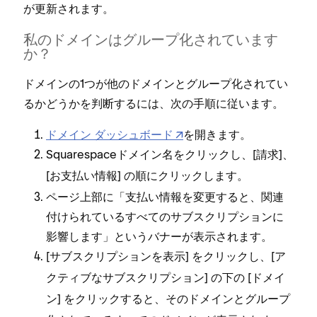
が更新されます⁠。
私のドメインはグル⁠ープ化されています
か⁠？
ドメインの1つが他のドメインとグル⁠ープ化されてい
るかどうかを判断するには⁠、次の手順に従います⁠。
ドメイン ダ⁠ッシ⁠ュボ⁠ード
を開きます⁠。
Squarespaceドメイン名をクリ⁠ックし⁠、[⁠
⁠]⁠、
請求
[⁠
⁠] の順にクリ⁠ックします⁠。
お支払い情報
ペ⁠ージ上部に「⁠支払い情報を変更すると⁠、関連
付けられているすべてのサブスクリプシ⁠ョンに
影響します⁠」というバナ⁠ーが表示されます⁠。
[⁠
⁠] をクリ⁠ックし⁠、[⁠
サブスクリプシ⁠ョンを表示
ア
⁠] の下の [⁠
クテ⁠ィブなサブスクリプシ⁠ョン
ドメイ
⁠] をクリ⁠ックすると⁠、そのドメインとグル⁠ープ
ン