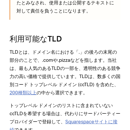
たとみなされ⁠、使用または公開するテキストに
対して責任を負うことになります⁠。
利用可能なTLD
TLDとは⁠、ドメイン名における「⁠⁠.⁠」の後ろの末尾の
部分のことで⁠、⁠.comや⁠.pizzaなどを指します⁠。当社
は⁠、最も人気のあるTLDの一部を⁠、透明性のある競争
力の高い価格で提供しています⁠。TLDは⁠、数多くの国
別コ⁠ード ト⁠ップレベル ドメイン (⁠ccTLD⁠) を含めた⁠、
200種類以上
の中から選択できます⁠。
ト⁠ップレベル ドメインのリストに含まれていない
ccTLDを希望する場合は⁠、代わりにサ⁠ードパ⁠ーテ⁠ィ⁠ー
プロバイダ⁠ーで登録して⁠、
Squarespaceサイトに接
続
できます⁠。