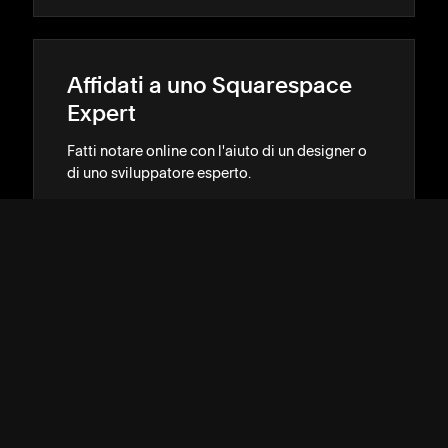
Affidati a uno Squarespace
Expert
Fatti notare online con l'aiuto di un designer o
di uno sviluppatore esperto.
TROVA L'ESPERTO CHE FA PER TE
→
→
ASSISTENZA
↓