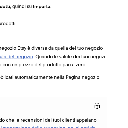
, quindi su
.
dotti
Importa
Apri i
Nella
prodotti.
ricar
o negozio Etsy è diversa da quella del tuo negozio
luta del negozio
. Quando le valute dei tuoi negozi
 con un prezzo del prodotto pari a zero.
ubblicati automaticamente nella Pagina negozio
o che le recensioni dei tuoi clienti appaiano
a
Importazione delle recensioni dei clienti da