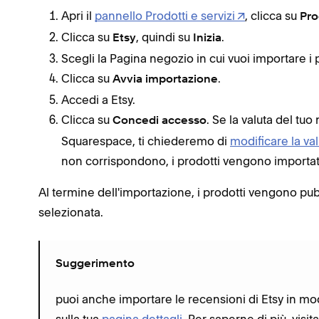
Apri il
pannello Prodotti e servizi
, clicca su
Pro
Clicca su
, quindi su
.
Etsy
Inizia
Scegli la Pagina negozio in cui vuoi importare i 
Clicca su
.
Avvia importazione
Accedi a Etsy.
Clicca su
. Se la valuta del tu
Concedi accesso
Squarespace, ti chiederemo di
modificare la va
non corrispondono, i prodotti vengono importati
Al termine dell'importazione, i prodotti vengono p
selezionata.
Suggerimento
puoi anche importare le recensioni di Etsy in mod
sulla tua
pagina dettagli
. Per saperne di più, visit