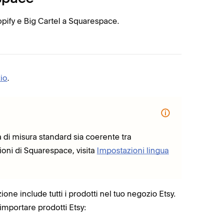
opify e Big Cartel a Squarespace.
io
.
Nel t
file 
Apri i
Clicc
Fai cl
tà di misura standard sia coerente tra
Trasci
oni di Squarespace, visita
Impostazioni lingua
Clicc
Al te
ione include tutti i prodotti nel tuo negozio Etsy.
I prodott
 importare prodotti Etsy:
navigazion