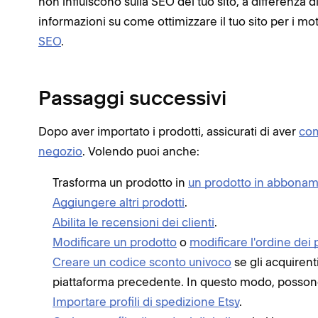
non influiscono sulla SEO del tuo sito, a differenza di
informazioni su come ottimizzare il tuo sito per i mot
SEO
.
Passaggi successivi
Dopo aver importato i prodotti, assicurati di aver
com
negozio
. Volendo puoi anche:
Trasforma un prodotto in
un prodotto in abbona
Aggiungere altri prodotti
.
Abilita le recensioni dei clienti
.
Modificare un prodotto
o
modificare l'ordine dei 
Creare un codice sconto univoco
se gli acquirent
piattaforma precedente. In questo modo, possono 
Importare profili di spedizione Etsy
.