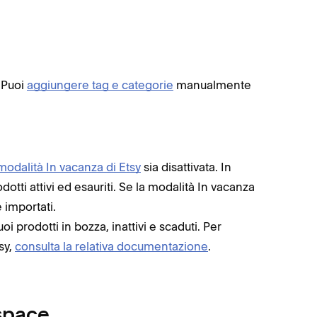
Variant
Peso
Non è poss
lascia vu
. Puoi
aggiungere tag e categorie
manualmente
modalità In vacanza di Etsy
sia disattivata. In
tti attivi ed esauriti. Se la modalità In vacanza
e importati.
uoi prodotti in bozza, inattivi e scaduti. Per
sy,
consulta la relativa documentazione
.
space