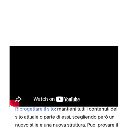
Opzioni per ricominciare da
zero
Il modo migliore per ricominciare da capo
dipende da quali impostazioni relative ai contenuti
o allo stile vuoi mantenere:
Riprogettare il sito
: mantieni tutti i contenuti del
sito attuale o parte di essi, scegliendo però un
nuovo stile e una nuova struttura. Puoi provare il