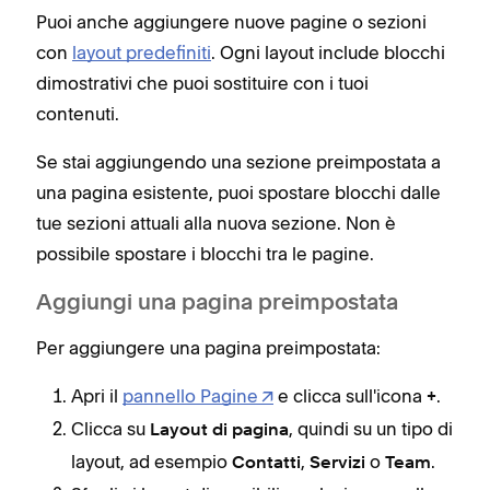
appo
Puoi anche aggiungere nuove pagine o sezioni
con
layout predefiniti
. Ogni layout include blocchi
Ogni
dimostrativi che puoi sostituire con i tuoi
di p
contenuti.
conf
tabe
Se stai aggiungendo una sezione preimpostata a
una pagina esistente, puoi spostare blocchi dalle
Lo s
tue sezioni attuali alla nuova sezione. Non è
tutt
possibile spostare i blocchi tra le pagine.
alcu
esem
Aggiungi una pagina preimpostata
piac
Per aggiungere una pagina preimpostata:
Com
su 
Apri il
pannello Pagine
e clicca sull'icona
.
+
Clicca su
, quindi su un tipo di
Nell
Layout di pagina
layout, ad esempio
,
o
.
dell
Contatti
Servizi
Team