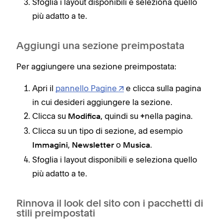
appo
Sfoglia i layout disponibili e seleziona quello
visu
più adatto a te.
modi
appa
Aggiungi una sezione preimpostata
Rico
Per aggiungere una sezione preimpostata:
un m
Apri il
pannello Pagine
e clicca sulla pagina
onli
in cui desideri aggiungere la sezione.
Clicca su
, quindi su
nella pagina.
Modifica
+
Clicca su un tipo di sezione, ad esempio
,
o
.
Immagini
Newsletter
Musica
Sfoglia i layout disponibili e seleziona quello
più adatto a te.
Rinnova il look del sito con i pacchetti di
stili preimpostati