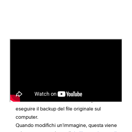
Prima di iniziare
L'editor converte i file .gif modificati in file .jpg
statici.
Le modifiche alle immagini sono permanenti
sul sito e non possono essere ripristinate.
Prima di cliccare su
, ti consigliamo di
Salva
eseguire il backup del file originale sul
computer.
Quando modifichi un'immagine, questa viene