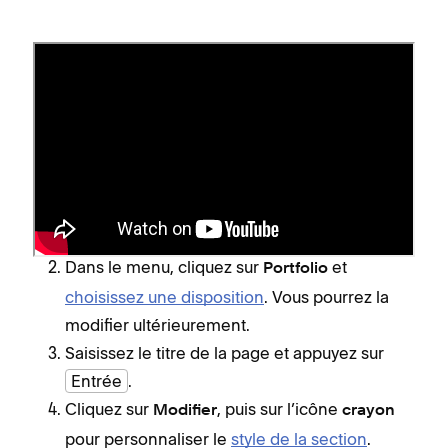
Ajouter une page Portfolio
Pour ajouter une page Portfolio :
Ouvrez le
panneau Pages
, puis cliquez sur
+
à côté de la section de navigation dans
laquelle vous souhaitez ajouter la page.
Dans le menu, cliquez sur
et
Portfolio
choisissez une disposition
. Vous pourrez la
modifier ultérieurement.
Saisissez le titre de la page et appuyez sur
Entrée
.
Cliquez sur
, puis sur l’icône
Modifier
crayon
pour personnaliser le
style de la section
.