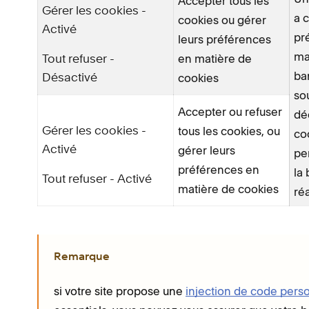
Accepter tous les
Gérer les cookies -
a 
cookies ou gérer
Activé
pr
leurs préférences
ma
en matière de
Tout refuser -
ba
cookies
Désactivé
so
Accepter ou refuser
dé
tous les cookies, ou
Gérer les cookies -
co
gérer leurs
Activé
pe
préférences en
la
Tout refuser - Activé
matière de cookies
ré
Remarque
si votre site propose une
injection de code pers