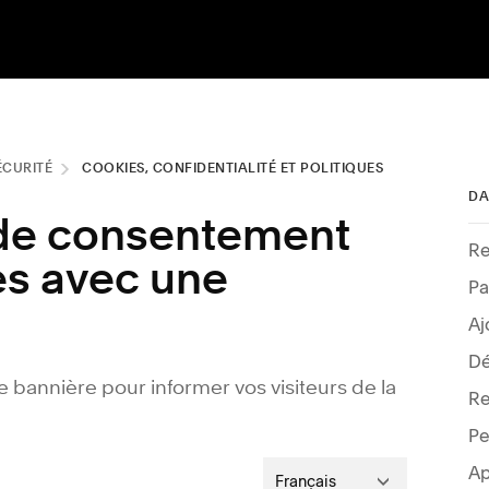
ÉCURITÉ
COOKIES, CONFIDENTIALITÉ ET POLITIQUES
DA
 de consentement
Re
es avec une
Pa
Aj
Dé
e bannière pour informer vos visiteurs de la
Pe
Ap
Français