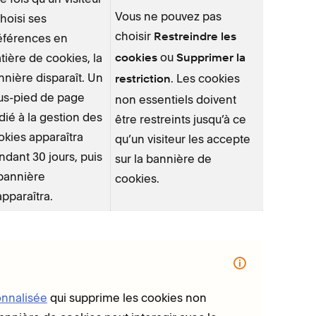
Vous ne pouvez pas
choisi ses
choisir
éférences en
Restreindre les
ou
tière de cookies, la
cookies
Supprimer la
nnière disparaît. Un
. Les cookies
restriction
us-pied de page
non essentiels doivent
dié à la gestion des
être restreints jusqu’à ce
okies apparaîtra
qu’un visiteur les accepte
ndant 30 jours, puis
sur la bannière de
 bannière
cookies.
apparaîtra.
onnalisée
qui supprime les cookies non