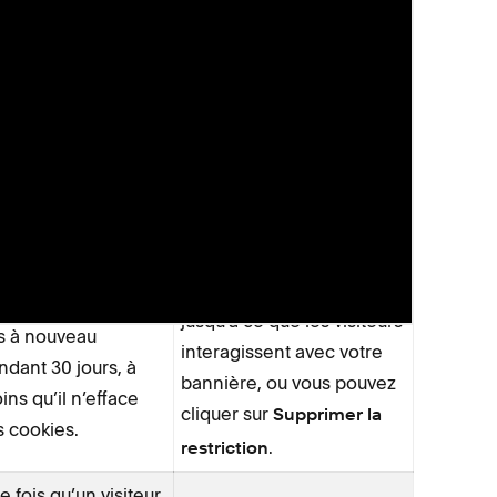
parence de la
Cookies non essentiels
nnière des cookies
Vous
le visiteur accepte
pouvez
les
restreindre
s les cookies, la
cookies
non essentiels
nnière n’apparaîtra
jusqu’à ce que les visiteurs
s à nouveau
interagissent avec votre
ndant 30 jours, à
bannière, ou vous pouvez
ins qu’il n’efface
cliquer sur
Supprimer la
s cookies.
.
restriction
e fois qu’un visiteur