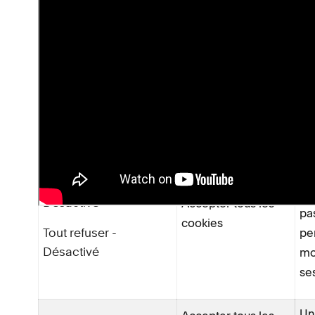
bannière de cookies :
Gérer les
Options offertes
Ap
cookies/Refuser tous
aux visiteurs
ba
les paramètres
Si 
tou
Gérer les cookies -
ba
Accepter tous les
Désactivé
pa
cookies
pe
Tout refuser -
mo
Désactivé
se
Un