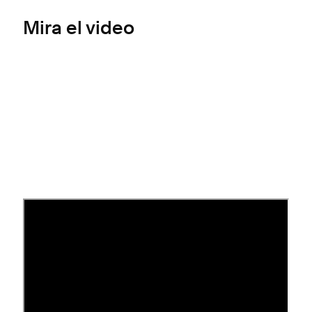
Mira el video
Antes de comenzar
Duplicar un sitio es ideal cuando quieres crear un
nuevo sitio con contenido nuevo usando la
estructura de uno existente. Para mantener tu