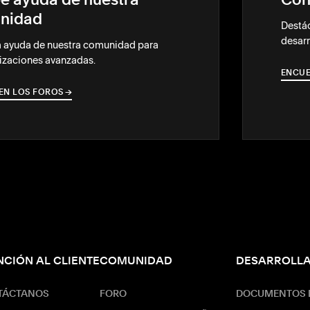
e ayuda de nuestra
Con
nidad
Destác
desarr
a ayuda de nuestra comunidad para
izaciones avanzadas.
ENCUE
EN LOS FOROS
→
→
NCIÓN AL CLIENTE
COMUNIDAD
DESARROLL
TÁCTANOS
FORO
DOCUMENTOS D