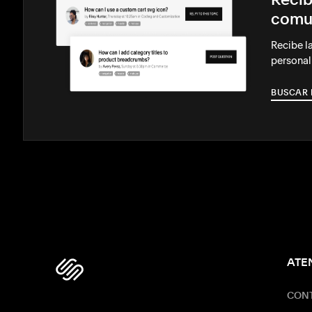
Recib
comu
Recibe l
personal
BUSCAR 
ATE
CON