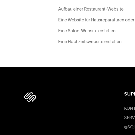
Aufbau einer Restaurant-Website
Eine Website für Hausreparaturen oder
Eine Salon-Website erstellen
Eine Hochzeitswebsite erstellen
SUP
KON
SERV
@SQ