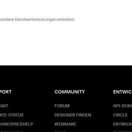
 andere Handwerksleistungen erstellen
PORT
COMMUNITY
ENTWIC
TAKT
FORUM
API-DOK
ICE-STATUS
DESIGNER FINDEN
CIRCLE
UARESPACEHELP
WEBINARE
ENTWICK