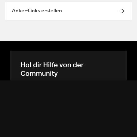
Anker-Links erstellen
Hol dir Hilfe von der
Community
Hol dir Hilfe von unserer Community zu
erweiterten individuellen Anpassungen.
IN DEN FOREN SUCHEN
→
→