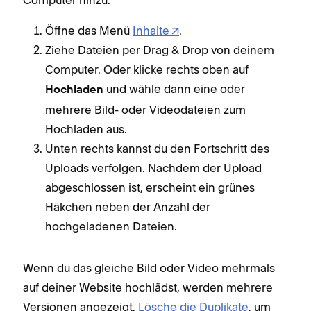
Computer hinzu:
dein
Öffne das Menü
Inhalte
.
Ziehe Dateien per Drag & Drop von deinem
Computer. Oder klicke rechts oben auf
und wähle dann eine oder
Hochladen
mehrere Bild- oder Videodateien zum
Hochladen aus.
Unten rechts kannst du den Fortschritt des
Uploads verfolgen. Nachdem der Upload
abgeschlossen ist, erscheint ein grünes
Häkchen neben der Anzahl der
Du k
hochgeladenen Dateien.
wen
ange
Wenn du das gleiche Bild oder Video mehrmals
der 
auf deiner Website hochlädst, werden mehrere
nich
Versionen angezeigt.
Lösche die Duplikate
, um