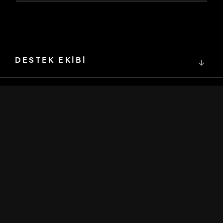
DESTEK EKİBİ
↓
TOPLULUK
↓
GELİŞTİRİCİLER
↓
KAYNAKLAR
↓