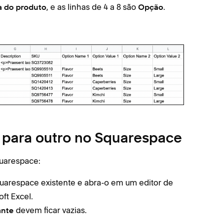
, e as linhas de 4 a 8 são
.
ha do produto
Opção
e para outro no Squarespace
quarespace:
uarespace existente e abra-o em um editor de
ft Excel.
devem ficar vazias.
ante