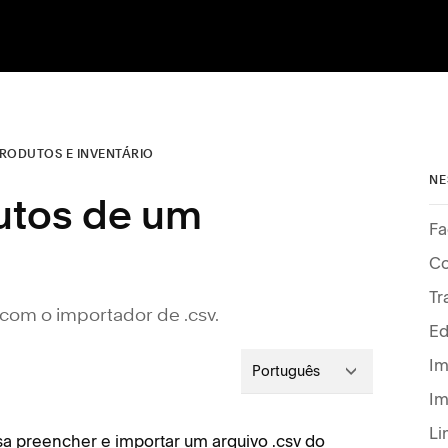
RODUTOS E INVENTÁRIO
NE
utos de um
Fa
 com o importador de .csv.
Ed
Im
Português
Im
Li
isa preencher e importar um arquivo .csv do