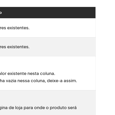
o
Coluna
res existentes.
ID do pr
res existentes.
ID da var
or existente nesta coluna.
Tipo de 
ha vazia nessa coluna, deixe-a assim.
ina de loja para onde o produto será