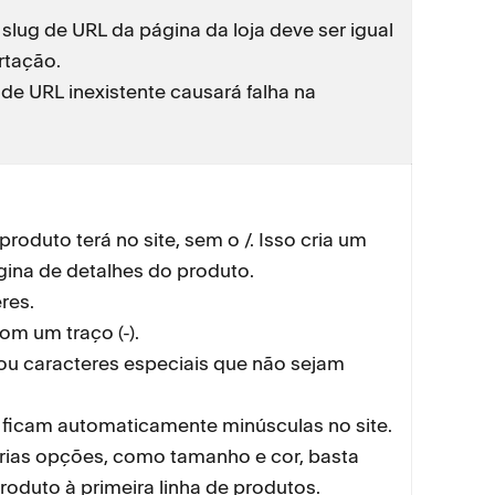
 slug de URL da página da loja deve ser igual
Página d
rtação.
de URL inexistente causará falha na
roduto terá no site, sem o /. Isso cria um
gina de detalhes do produto.
res.
om um traço (-).
ou caracteres especiais que não sejam
URL do 
s ficam automaticamente minúsculas no site.
árias opções, como tamanho e cor, basta
roduto à primeira linha de produtos.