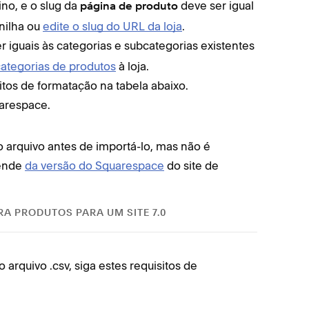
ino, e o slug da
deve ser igual
página de produto
anilha ou
edite o slug do URL da loja
.
 iguais às categorias e subcategorias existentes
categorias de produtos
à loja.
sitos de formatação na tabela abaixo.
uarespace.
 arquivo antes de importá-lo, mas não é
pende
da versão do Squarespace
do site de
RA PRODUTOS PARA UM SITE 7.0
 arquivo .csv, siga estes requisitos de
Ao editar 
formataçã