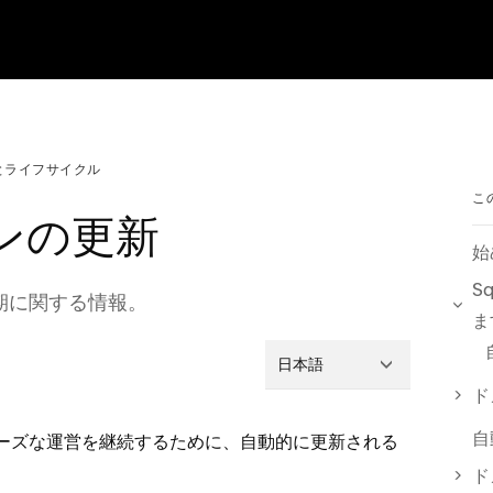
とライフサイクル
こ
インの更新
始
S
期に関する情報⁠。
ま
日本語
ド
スム⁠ーズな運営を継続するために⁠、自動的に更新される
ド