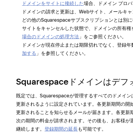
ドメインをサイトに接続した
場合⁠、ドメイン プロ
ドメインの請求と更新は⁠、Webサイト⁠、メ⁠ールキ⁠ャンペ⁠
どの他のSquarespaceサブスクリプシ⁠ョンとは別
サイトをキ⁠ャンセルした状態で⁠、ドメインの所有権を
場合のドメインの処理方法
⁠」をご参照ください⁠。
ドメインが現在停止または期限切れでなく⁠、登録年数
加する
⁠」を参照してください⁠。
Squarespaceドメインは
既定では⁠、Squarespaceが管理するすべてのドメ
更新されるように設定されています⁠。各更新期間の開始
更新されることを知らせるメ⁠ールが届きます⁠。各更新
次の期間の料金が請求されます⁠。その後も⁠、お客様
継続します⁠。
登録期間の延長
も可能です⁠。