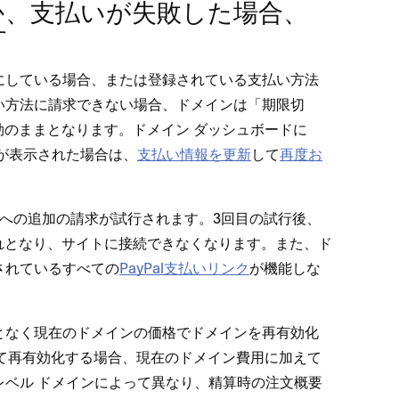
⁠、支払いが失敗した場合⁠、
す
にしている場合⁠、または登録されている支払い方法
方法に請求できない場合⁠、ドメインは「⁠期限切
のままとなります⁠。ドメイン ダ⁠ッシ⁠ュボ⁠ードに
ジが表示された場合は⁠、
支払い情報を更新
して
再度お
ドへの追加の請求が試行されます⁠。3回目の試行後⁠、
となり⁠、サイトに接続できなくなります⁠。また⁠、ド
されているすべての
PayPal支払いリンク
が機能しな
となく現在のドメインの価格でドメインを再有効化
ぎて再有効化する場合⁠、現在のドメイン費用に加えて
レベル ドメインによ⁠って異なり⁠、精算時の注文概要