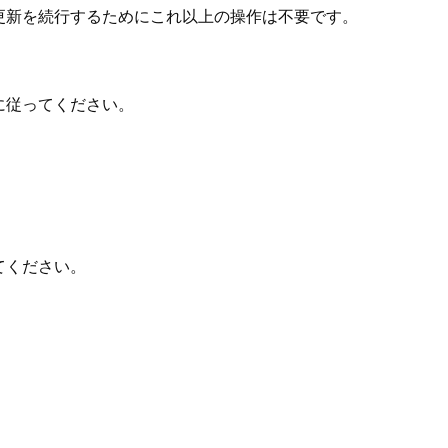
、更新を続行するためにこれ以上の操作は不要です⁠。
従⁠ってください⁠。
。
。
ください⁠。
。