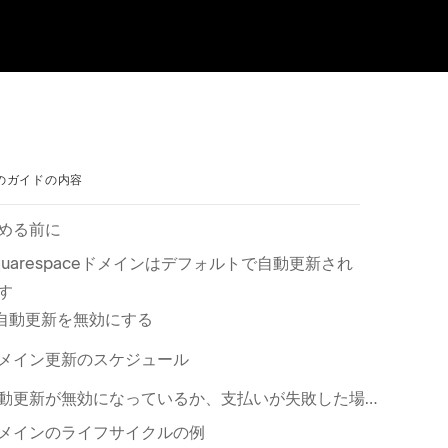
のガイドの内容
める前に
quarespaceドメインはデフ⁠ォルトで自動更新され
す
自動更新を無効にする
メイン更新のスケジ⁠ュ⁠ール
自動更新が無効にな⁠っているか⁠、支払いが失敗した場合⁠、ドメインは期限切れになります
メインのライフサイクルの例