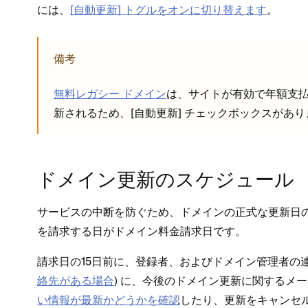
には⁠、
[⁠自動更新⁠] トグルをオンに切り替えます
⁠。
備考
無料レガシ⁠ー ドメイン
は⁠、サイトが有効で年額支
新されるため⁠、[⁠自動更新⁠] チ⁠ェ⁠ックボ⁠ックスがあ
ドメイン更新のスケジ⁠ュ⁠ール
サ⁠ービスの中断を防ぐため⁠、ドメインの正式な更新日
を請求する日がドメイン料金請求日です⁠。
請求日の15日前に⁠、登録者⁠、およびドメイン管理者の連絡
絡先がある場合
⁠) に⁠、今後のドメイン更新に関するメ
い情報が最新かどうかを確認
したり⁠、更新をキ⁠ャン