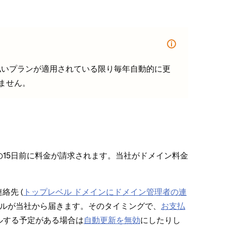
払いプランが適用されている限り毎年自動的に更
りません⁠。
の15日前に料金が請求されます⁠。当社がドメイン料金
先 (⁠
ト⁠ップレベル ドメインにドメイン管理者の連
⁠ールが当社から届きます⁠。そのタイミングで⁠、
お支払
セルする予定がある場合は
自動更新を無効
にしたりし