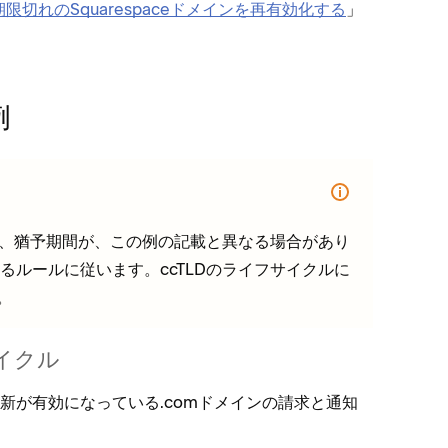
限切れのSquarespaceドメインを再有効化する
⁠」
例
新⁠、猶予期間が⁠、この例の記載と異なる場合があり
なるル⁠ールに従います⁠。ccTLDのライフサイクルに
。
イクル
更新が有効にな⁠っている⁠.comドメインの請求と通知