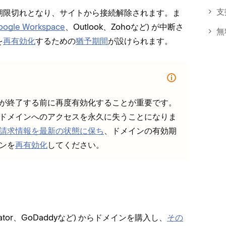
支
限切れとなり⁠、サイトから接続解除されます⁠。ま
oogle Workspace
⁠、Outlook⁠、Zohoなど⁠) が中断さ
無
を
再有効化
するための
猶予期間
が設けられます⁠。
が終了する前に再度有効化することが重要です⁠。
、ドメインへのアクセスを永久に失うことになりま
請求情報を最新の状態に保ち
⁠、ドメインの有効期
ンを
再有効化
してください⁠。
tGator⁠、GoDaddyなど⁠) からドメインを購入し⁠、
その