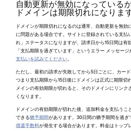
自動更新が無効にな⁠っているか
ドメインは期限切れになりま
ドメインが期限切れになるのは通常⁠、自動更新を無効
に問題がある場合です⁠。サイトに登録されている支払い
れ⁠」ステ⁠ータスになりますが⁠、請求日から15日間は有効
「⁠支払期限を過ぎています⁠」というエラ⁠ー メ⁠ッセ⁠ー
支払いを試みてください
⁠。
ただし⁠、最初の請求が失敗してから5日ごとに⁠、カ⁠ー
つまり支払期限から15日後にドメインは正式に期限切れ
メインの有効期限が切れると⁠、そのドメインにリンク
くなります⁠。
ドメインの有効期限が切れた後⁠、追加料金を支払うこ
できる
猶予期間
があります⁠。30日間の猶予期間を過
償還手数料
が発生する場合があります⁠。料金はト⁠ップ