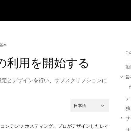
の基本
こ
イトの利用を開始する
動
最
設定とデザインを行い⁠、サブスクリプシ⁠ョンに
テ
日本語
独
サ
は⁠、コンテンツ ホステ⁠ィング⁠、プロがデザインしたレイ
サ