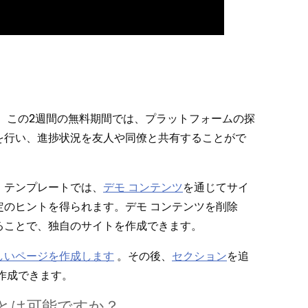
。この2週間の無料期間では⁠、プラ⁠ットフ⁠ォ⁠ームの探
どを行い⁠、進捗状況を友人や同僚と共有することがで
テンプレ⁠ートでは⁠、
デモ コンテンツ
を通じてサイ
のヒントを得られます⁠。デモ コンテンツを削除
ることで⁠、独自のサイトを作成できます⁠。
しいペ⁠ージを作成します
⁠。その後⁠、
セクシ⁠ョン
を追
作成できます⁠。
は可能ですか⁠？