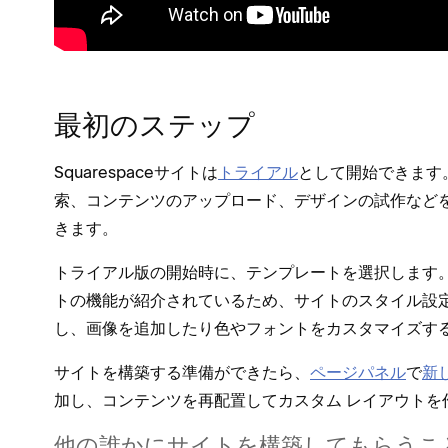
最初のステ⁠ップ
Squarespaceサイトは
トライアル
として開始できます⁠
索⁠、コンテンツのア⁠ップロ⁠ード⁠、デザインの試作な
きます⁠。
トライアル版の開始時に⁠、テンプレ⁠ートを選択します⁠。
トの機能が紹介されているため⁠、サイトのスタイル設定
し⁠、画像を追加したり色やフ⁠ォントをカスタマイズす
サイトを構築する準備ができたら⁠、
ペ⁠ージパネル
で
新
加し⁠、コンテンツを再配置してカスタム レイアウトを
他の誰かにサイトを構築してもらうこと