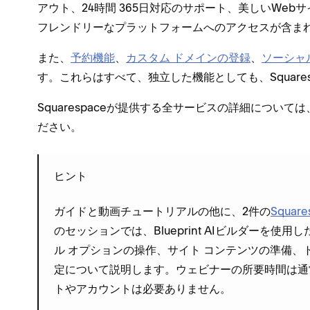
アウト⁠、24時間 365日対応のサポ⁠ート⁠、美しいWe
フレンドリ⁠ーなプラ⁠ットフ⁠ォ⁠ームへのアクセスが含まれ
また⁠、
予約機能
⁠、
カスタム ドメインの登録
⁠、
ソ⁠ーシ⁠
す⁠。これらはすべて⁠、独立した機能としても⁠、Squar
Squarespaceが提供する全サ⁠ービスの詳細については⁠
ださい⁠。
ヒント
ガイドと動画チ⁠ュ⁠ートリアルの他に⁠、2件の
Squar
のセ⁠ッシ⁠ョンでは⁠、Blueprint AIビルダ⁠ーを使
ル オプシ⁠ョンの操作⁠、サイト コンテンツの準備⁠、
定について説明します⁠。ウ⁠ェビナ⁠ーの所要時間は通常は
トやアカウントは必要ありません⁠。