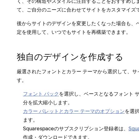
く⁠、その構造やスタイルに注目することをおすすめします
て⁠、ご自分のニ⁠ーズに合わせてサイトをカスタマイズで
後からサイトのデザインを変更したくな⁠った場合も⁠、ペ⁠ー
定を使用して⁠、いつでもサイトを再構築できます⁠。
独自のデザインを作成する
厳選されたフ⁠ォントとカラ⁠ー テ⁠ーマから選択して⁠
す⁠。
フ⁠ォント パ⁠ック
を選択し⁠、ベ⁠ースとなるフ⁠ォント
分を拡大縮小します⁠。
カラ⁠ー パレ⁠ットとカラ⁠ー テ⁠ーマのオプシ⁠ョン
を選
ます⁠。
Squarespaceのサブスクリプシ⁠ョン登録者は⁠、
Squ
作成⁠・ダウンロ⁠ードできます⁠。