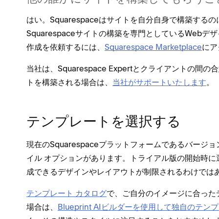
はい⁠。Squarespaceはサイトを自分自身で構築す
Squarespaceサイトの構築を専門としているWebデザイナ⁠
作成を依頼するには⁠、
Squarespace Marketplace
にア
当社は⁠、Squarespace Expertとクライアント
トを構築される場合は⁠、
当社がサポ⁠ートいたします
⁠。
テンプレ⁠ートを選択する
現在のSquarespaceプラ⁠ットフ⁠ォ⁠ームであるバ⁠ージ
イル オプシ⁠ョンがあります⁠。トライアル版の開始時に
成できるデザインやレイアウトが制限されるわけではあ
テンプレ⁠ート カタログ
で⁠、ご自分のイメ⁠ージに合⁠った
場合は⁠、
Blueprint AIビルダ⁠ーを使用して独自のテン