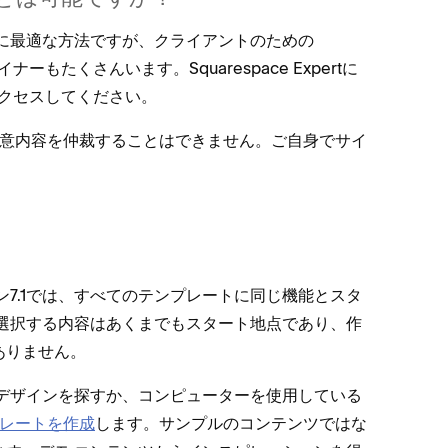
るのに最適な方法ですが⁠、クライアントのための
ーもたくさんいます⁠。Squarespace Expertに
クセスしてください⁠。
の間の合意内容を仲裁することはできません⁠。ご自身でサイ
⁠ョン7⁠.1では⁠、すべてのテンプレ⁠ートに同じ機能とスタ
選択する内容はあくまでもスタ⁠ート地点であり⁠、作
りません⁠。
デザインを探すか⁠、コンピ⁠ュ⁠ータ⁠ーを使用している
プレ⁠ートを作成
します⁠。サンプルのコンテンツではな