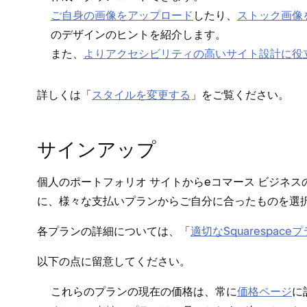
ご自身の画像をア⁠ップロ⁠ード
したり⁠、
スト⁠ック画像
のデザインのヒントを紹介します⁠。
また⁠、
よりアクセシビリテ⁠ィの高いサイト設計に役
詳しくは「⁠
スタイルを変更する
⁠」をご覧ください⁠。
サインア⁠ップ
個人のポ⁠ートフ⁠ォリオ サイトからeコマ⁠ース ビジ
に⁠、様⁠々な支払いプランからご自分に合⁠ったものを選
各プランの詳細については⁠、「⁠
適切なSquarespac
以下の点に留意してください⁠。
これらのプランの現在の価格は⁠、常に
価格ペ⁠ージ
に