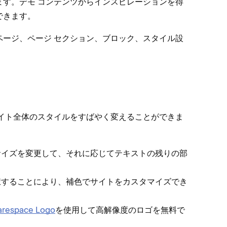
⁠。デモ コンテンツからインスピレ⁠ーシ⁠ョンを得
きます⁠。
ジ⁠、ペ⁠ージ セクシ⁠ョン⁠、ブロ⁠ック⁠、スタイル設
、サイト全体のスタイルをすばやく変えることができま
 サイズを変更して⁠、それに応じてテキストの残りの部
択することにより⁠、補色でサイトをカスタマイズでき
arespace Logo
を使用して高解像度のロゴを無料で