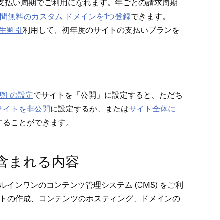
支払い周期でご利用になれます⁠。年ごとの請求周期
年間無料のカスタム ドメインを1つ登録
できます⁠。
の学生割引
利用して⁠、初年度のサイトの支払いプランを
⁠] の設定
でサイトを「⁠公開⁠」に設定すると⁠、ただち
サイトを非公開
に設定するか⁠、または
サイト全体に
ることができます⁠。
に含まれる内容
⁠ールインワンのコンテンツ管理システム (⁠CMS⁠) をご利
イトの作成⁠、コンテンツのホステ⁠ィング⁠、ドメインの