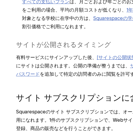
すべての支払いプラン
は⁠、月ごとおよび年ごとのお
をご利用の場合⁠、平均の月額コストが低くなり⁠、
1
対象となる学校に在学中の方は⁠、
Squarespace
割引価格でご利用になれます⁠。
サイトが公開されるタイミング
有料サ⁠ービスにサインア⁠ップした後⁠、
[⁠サイトの公開状態
にサイトは公開されます⁠。公開の準備が整うまでは⁠、
パスワ⁠ード
を追加して特定の訪問者のみに閲覧を許可す
サイト サブスクリプシ⁠ョン
Squarespaceのサイト サブスクリプシ⁠ョンでは⁠、オ
用になれます⁠。1件のサブスクリプシ⁠ョンで⁠、Webサ
登録⁠、商品の販売などを行うことができます⁠。