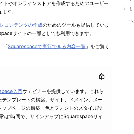
bサイトやオンラインストアを作成するためのユ⁠ーザ⁠ー
よ
ます⁠。
ヘ
ャル コンテンツの作成
のためのツ⁠ールも提供していま
espaceサイトの一部としても利用できます⁠。
、「⁠
Squarespaceで実行できる内容一覧
⁠」をご覧く
espace入門
ウ⁠ェビナ⁠ーを提供しています⁠。これら
用したテンプレ⁠ートの構築⁠、サイト⁠、ドメイン⁠、メ⁠ー
ト⁠ップペ⁠ージの構築⁠、色とフ⁠ォントのスタイル設
1時間で⁠、サインア⁠ップにSquarespaceサイ