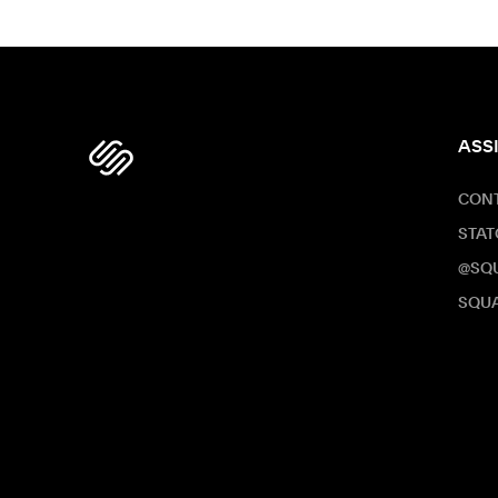
ASS
CONT
STAT
@SQ
SQUA