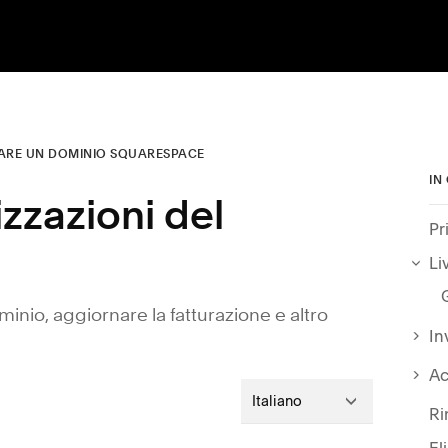
ARE UN DOMINIO SQUARESPACE
IN
zzazioni del
Pr
Li
minio, aggiornare la fatturazione e altro
In
Ac
Italiano