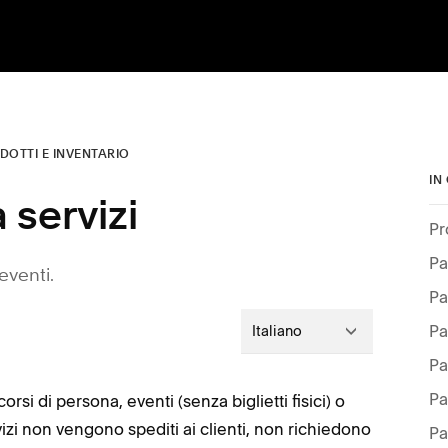
DOTTI E INVENTARIO
IN
 servizi
Pa
eventi.
Pa
Italiano
Pa
Pa
rsi di persona, eventi (senza biglietti fisici) o
rvizi non vengono spediti ai clienti, non richiedono
Pa