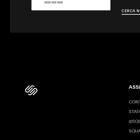
CERCA N
ASS
CONT
STAT
@SQ
SQUA