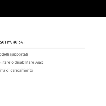
 QUESTA GUIDA
delli supportati
ilitare o disabilitare Ajax
rra di caricamento