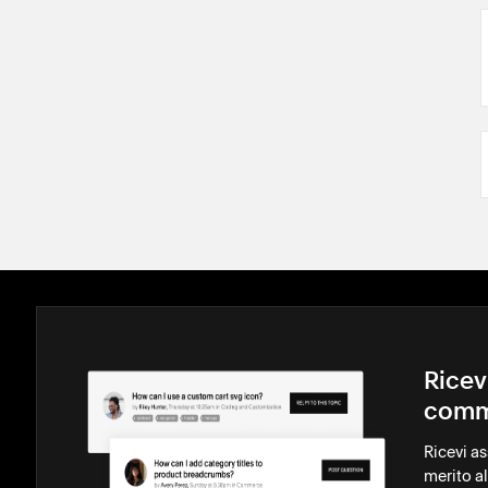
Ricev
comm
Ricevi a
merito al