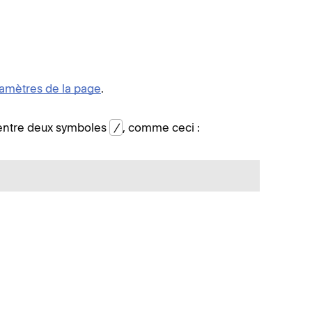
amètres de la page
.
e entre deux symboles
/
, comme ceci :