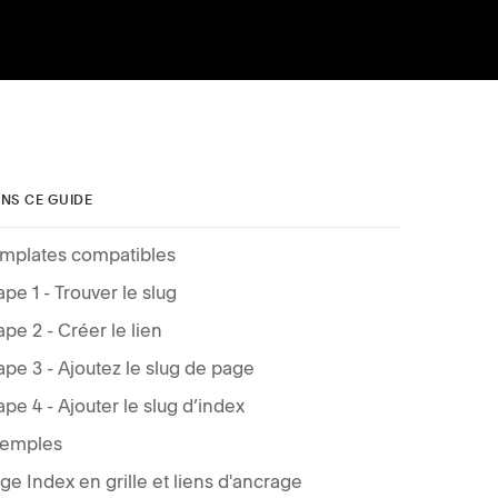
NS CE GUIDE
mplates compatibles
ape 1 - Trouver le slug
ape 2 - Créer le lien
ape 3 - Ajoutez le slug de page
ape 4 - Ajouter le slug d’index
emples
ge Index en grille et liens d'ancrage