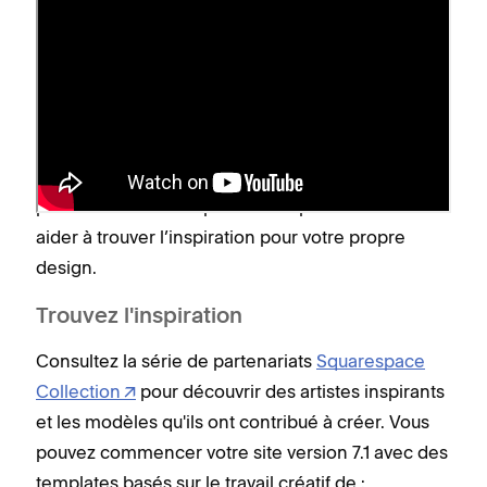
Parcourir les designs
Consultez notre
catalogue de templates
et cliquez
sur
sur un des designs pour accéder à son
Aperçu
site de démonstration. Chaque site de
démonstration utilise un exemple de contenu
pour afficher un template de disposition et vous
aider à trouver l’inspiration pour votre propre
design.
Trouvez l'inspiration
Consultez la série de partenariats
Squarespace
Collection
pour découvrir des artistes inspirants
et les modèles qu'ils ont contribué à créer. Vous
pouvez commencer votre site version 7.1 avec des
templates basés sur le travail créatif de :