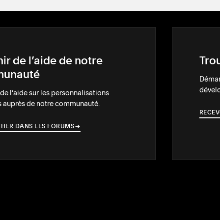
ir de l’aide de notre
Tro
unauté
Démarq
dével
e l’aide sur les personnalisations
 auprès de notre communauté.
RECEV
HER DANS LES FORUMS
→
→