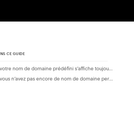
NS CE GUIDE
Si votre nom de domaine prédéfini s’affiche toujours après l’ajout d’un nom de domaine personnalisé
Si vous n’avez pas encore de nom de domaine personnalisé