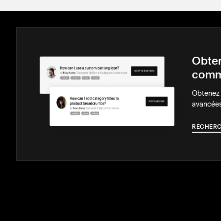
Obten
comm
Obtenez d
avancées
RECHERC